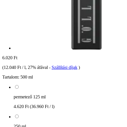
6.020 Ft
(
12.040 Ft / l
, 27% áfával
-
Szállítási díjak
)
Tartalom:
500 ml
permetező 125 ml
4.620 Ft
(36.960 Ft / l)
250 ml