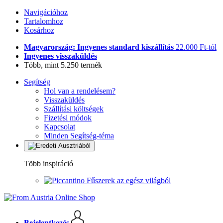
Navigációhoz
Tartalomhoz
Kosárhoz
Magyarország: Ingyenes standard kiszállítás
22.000 Ft-tól
Ingyenes visszaküldés
Több, mint 5.250 termék
Segítség
Hol van a rendelésem?
Visszaküldés
Szállítási költségek
Fizetési módok
Kapcsolat
Minden Segítség-téma
Több inspiráció
Fűszerek az egész világból
Bejelentkezés