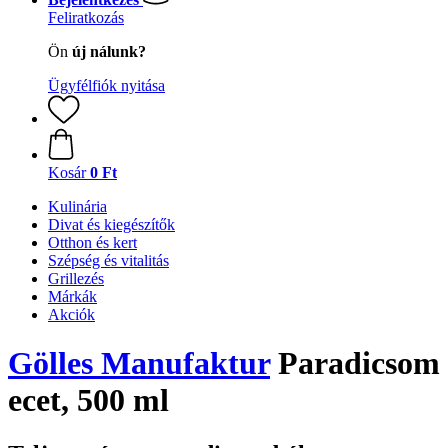
Feliratkozás
Ön
új nálunk?
Ügyfélfiók nyitása
Kosár
0 Ft
Kulinária
Divat és kiegészítők
Otthon és kert
Szépség és vitalitás
Grillezés
Márkák
Akciók
Gölles Manufaktur
Paradicsom
ecet, 500 ml