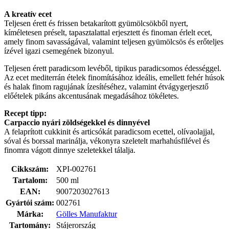
A kreatív ecet
Teljesen érett és frissen betakarított gyümölcsökből nyert,
kíméletesen préselt, tapasztalattal erjesztett és finoman érlelt ecet,
amely finom savasságával, valamint teljesen gyümölcsös és erőteljes
ízével igazi csemegének bizonyul.
Teljesen érett paradicsom levéből, tipikus paradicsomos édességgel.
Az ecet mediterrán ételek finomításához ideális, emellett fehér húsok
és halak finom ragujának ízesítéséhez, valamint étvágygerjesztő
előételek pikáns akcentusának megadásához tökéletes.
Recept tipp:
Carpaccio nyári zöldségekkel és dinnyével
A felaprított cukkinit és articsókát paradicsom ecettel, olívaolajjal,
sóval és borssal marinálja, vékonyra szeletelt marhahúsfilével és
finomra vágott dinnye szeletekkel tálalja.
Cikkszám:
XPI-002761
Tartalom:
500 ml
EAN:
9007203027613
Gyártói szám:
002761
Márka:
Gölles Manufaktur
Tartomány:
Stájerország