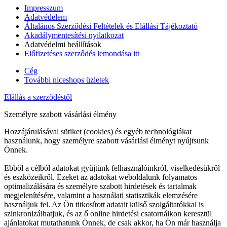
Impresszum
Adatvédelem
Általános Szerződési Feltételek és Elállási Tájékoztató
Akadálymentesítési nyilatkozat
Adatvédelmi beállítások
Előfizetéses szerződés lemondása itt
Cég
További niceshops üzletek
Elállás a szerződéstől
Személyre szabott vásárlási élmény
Hozzájárulásával sütiket (cookies) és egyéb technológiákat
használunk, hogy személyre szabott vásárlási élményt nyújtsunk
Önnek.
Ebből a célból adatokat gyűjtünk felhasználóinkról, viselkedésükről
és eszközeikről. Ezeket az adatokat weboldalunk folyamatos
optimalizálására és személyre szabott hirdetések és tartalmak
megjelenítésére, valamint a használati statisztikák elemzésére
használjuk fel. Az Ön titkosított adatait külső szolgáltatókkal is
szinkronizálhatjuk, és az ő online hirdetési csatornáikon keresztül
ajánlatokat mutathatunk Önnek, de csak akkor, ha Ön már használja