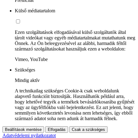
Freshchat
Külső médiatartalom
Ezen szolgáltatások elfogadásával külső szolgáltatók által
tárolt videókat vagy egyéb médiatartalmakat mutathatunk meg
Önnek. Az Ön beleegyezésével az alábbi, harmadik féltől
származó szolgáltatásokat használjuk ezen a weboldalon:
Vimeo, YouTube
Szükséges
Mindig aktív
A technikailag szükséges Cookie-k csak weboldalunk
alapvető funkcióit biztosítják. Használhatók például arra,
hogy lehetővé tegyék a termékek bevásárlókosarába gyűjtését
vagy az ügyfélfiókba való bejelentkezést. Ez azt jelenti, hogy
semmilyen következtetés levonása nem lehetséges, így ebből
származó adatot soha nem adunk át harmadik félnek.
Beállítások mentése
Elfogadás
Csak a szükséges
Adatvédelemi nyilatkozatot