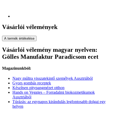
Vásárlói vélemények
A termék értékelése
Vásárlói vélemény magyar nyelven:
Gölles Manufaktur Paradicsom ecet
Magazinunkból:
Nagy múltra visszatekintő személyek Ausztriából
Gyors gombás receptek
Készítsen pitypangmézet otthon
Hands on Veggies – Forradalmi biokozmetikumok
Ausztriából
Túrázás: az egynapos kirándulás legfontosabb dolgai egy
helyen