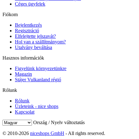
Céges ügyfelek
Fiókom
Bejelentkezés
Regisztráció
Elfelejtette jelszavát?
Hol van a szállítmányom?
Utalvány beváltása
Hasznos információk
Figyelünk környezetünkre
Magazin
Stájer Vulkanland régió
Rólunk
Rólunk
Üzleteink - nice shops
Kapcsolat
Ország / Nyelv változtatás
© 2010-2026
niceshops GmbH
- All rights reserved.