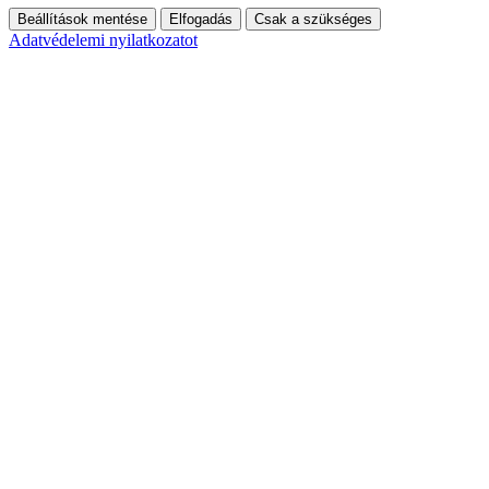
Beállítások mentése
Elfogadás
Csak a szükséges
Adatvédelemi nyilatkozatot