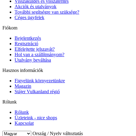
Visszaküldés és visszatérítés
Akciók és utalványok
További segítségre van szüksége?
Céges ügyfelek
Fiókom
Bejelentkezés
Regisztráció
Elfelejtette jelszavát?
Hol van a szállítmányom?
Utalvány beváltása
Hasznos információk
Figyelünk környezetünkre
Magazin
Stájer Vulkanland régió
Rólunk
Rólunk
Üzleteink - nice shops
Kapcsolat
Ország / Nyelv változtatás