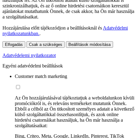
használjuk fel. Az Ön titkosított adatait külső szolgáltatókkal is
szinkronizálhatjuk, és az ő online hirdetési csatornáikon keresztül
ajánlatokat mutathatunk Önnek, de csak akkor, ha Ön már használja
a szolgáltatásaikat.
Hozzájárulása előtt tájékozódjon a beállításoknál és
Adatvédelmi
nyilatkozatunkban.
.
Elfogadás
Csak a szükséges
Beállítások módosítása
Adatvédelemi nyilatkozatot
Egyéni adatvédelmi beállítások
Customer match marketing
Az Ön hozzájárulásával tájékoztatjuk a weboldalunkon kívüli
promóciókról is, és releváns termékeket mutatunk Önnek.
Ebből a célból az Ön titkosított személyes adatait a következő
külső szolgáltatókkal összehasonlítjuk, és azok online
hirdetési csatornáikat használjuk, ha Ön már használja a
szolgáltatásaikat:
Bing, Criteo, Meta, Google, LinkedIn, Pinterest, TikTok