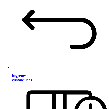
Ingyenes
visszaküldés