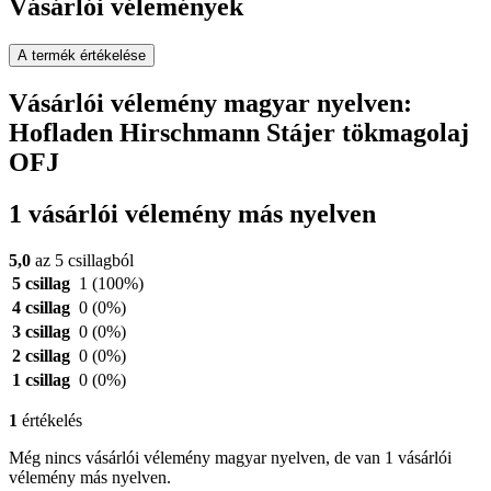
Vásárlói vélemények
A termék értékelése
Vásárlói vélemény magyar nyelven:
Hofladen Hirschmann Stájer tökmagolaj
OFJ
1 vásárlói vélemény más nyelven
5,0
az 5 csillagból
5 csillag
1
(100%)
4 csillag
0
(0%)
3 csillag
0
(0%)
2 csillag
0
(0%)
1 csillag
0
(0%)
1
értékelés
Még nincs vásárlói vélemény magyar nyelven, de van 1 vásárlói
vélemény más nyelven.