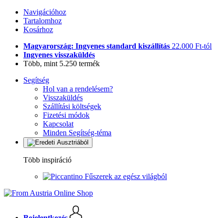
Navigációhoz
Tartalomhoz
Kosárhoz
Magyarország: Ingyenes standard kiszállítás
22.000 Ft-tól
Ingyenes visszaküldés
Több, mint 5.250 termék
Segítség
Hol van a rendelésem?
Visszaküldés
Szállítási költségek
Fizetési módok
Kapcsolat
Minden Segítség-téma
Több inspiráció
Fűszerek az egész világból
Bejelentkezés