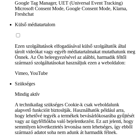
Google Tag Manager, UET (Universal Event Tracking)
Microsoft Consent Mode, Google Consent Mode, Klarna,
Freshchat
Külső médiatartalom
Ezen szolgáltatások elfogadásával külső szolgáltatók által
tárolt videókat vagy egyéb médiatartalmakat mutathatunk meg
Önnek. Az Ön beleegyezésével az alábbi, harmadik féltől
származó szolgáltatásokat használjuk ezen a weboldalon:
Vimeo, YouTube
Szükséges
Mindig aktív
A technikailag szükséges Cookie-k csak weboldalunk
alapvető funkcióit biztosítják. Használhatók például arra,
hogy lehetővé tegyék a termékek bevásárlókosarába gyűjtését
vagy az ügyfélfiókba való bejelentkezést. Ez azt jelenti, hogy
semmilyen következtetés levonása nem lehetséges, így ebből
származó adatot soha nem adunk át harmadik félnek.