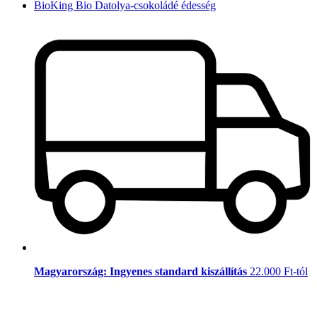
BioKing Bio Datolya-csokoládé édesség
Magyarország: Ingyenes standard kiszállítás
22.000 Ft-tól