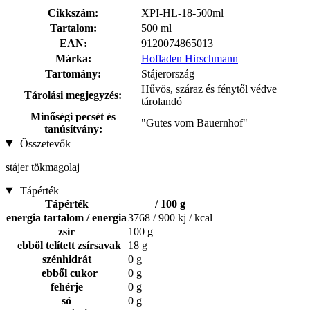
Cikkszám:
XPI-HL-18-500ml
Tartalom:
500 ml
EAN:
9120074865013
Márka:
Hofladen Hirschmann
Tartomány:
Stájerország
Hűvös, száraz és fénytől védve
Tárolási megjegyzés:
tárolandó
Minőségi pecsét és
"Gutes vom Bauernhof"
tanúsítvány:
Összetevők
stájer tökmagolaj
Tápérték
Tápérték
/ 100 g
energia tartalom / energia
3768 / 900 kj / kcal
zsír
100 g
ebből telített zsírsavak
18 g
szénhidrát
0 g
ebből cukor
0 g
fehérje
0 g
só
0 g