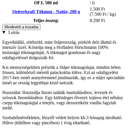
OFJ, 500 ml
/ l)
1.500 Ft
Steirerkraft Tökmag - Natúr, 200 g
(7.500 Ft / kg)
Teljes összeg:
8.290 Ft
Mindkettő a kosárba
Leírás
Egyedülálló, sötétzöld, mint Stájerország, pörkölt diós illattal és
intenzív ízzel. Kóstolja meg a Hofladen Hirschmann 100%
tisztaságú tökmagolaját. A tökmagot gondosan és nagy
odafigyeléssel dolgozzák fel.
Kis mennyiségekben préselik a Stájer tökmagolajat, minden héten
frissen, különböző méretű palackokba töltve. Ezt az odafigyelést
2017-ben ismét aranyéremmel jutalmazták, így ez a stájer specialitás
ismét az ország legjobbjai közé tartozik.
Használat: Használja finom saláták marinálásához, levesek és
szószok finomításához. Egy különleges élvezet: tojásos étel néhány
csepp tökmagolajjal a tetején, vagy desszertként vanília fagylalt
mellé.
Szobahőmérsékleten, fénytől védett helyen kb.3 hónapig tárolható.
Hűtve (hűtőben vagy pincében) 1 évig eltartható.