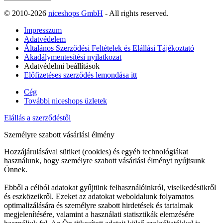
© 2010-2026
niceshops GmbH
- All rights reserved.
Impresszum
Adatvédelem
Általános Szerződési Feltételek és Elállási Tájékoztató
Akadálymentesítési nyilatkozat
Adatvédelmi beállítások
Előfizetéses szerződés lemondása itt
Cég
További niceshops üzletek
Elállás a szerződéstől
Személyre szabott vásárlási élmény
Hozzájárulásával sütiket (cookies) és egyéb technológiákat
használunk, hogy személyre szabott vásárlási élményt nyújtsunk
Önnek.
Ebből a célból adatokat gyűjtünk felhasználóinkról, viselkedésükről
és eszközeikről. Ezeket az adatokat weboldalunk folyamatos
optimalizálására és személyre szabott hirdetések és tartalmak
megjelenítésére, valamint a használati statisztikák elemzésére