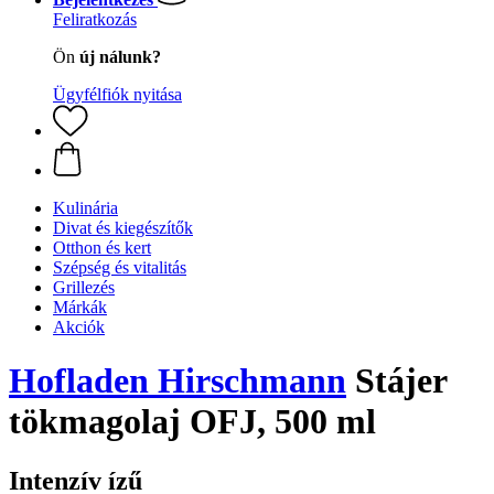
Feliratkozás
Ön
új nálunk?
Ügyfélfiók nyitása
Kulinária
Divat és kiegészítők
Otthon és kert
Szépség és vitalitás
Grillezés
Márkák
Akciók
Hofladen Hirschmann
Stájer
tökmagolaj OFJ, 500 ml
Intenzív ízű