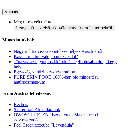
Mutatás
Még nincs vélemény.
Legyen Ön az első, aki véleményt ír erről a termékről.
Magazinunkból:
Nagy múltra visszatekintő személyek Ausztriából
Kávé – mit tud valójában ez az ital?
Túrázás: az egynapos kirándulás legfontosabb dolgai egy
helyen
Egészséges müzli készítése otthon
PURE SKIN FOOD 100%-ban bio minősítésű
natúrkozmetikum
From Austria felfedezése:
Recheis
Steirerkraft Alma darabok
OWOSCHFETZN "Berta tyúk - Make a wisch"
szivacskendő
Feel Green ecocube "Levendula"