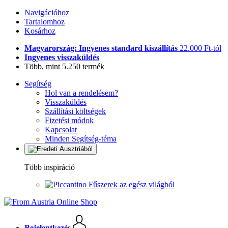
Navigációhoz
Tartalomhoz
Kosárhoz
Magyarország: Ingyenes standard kiszállítás
22.000 Ft-tól
Ingyenes visszaküldés
Több, mint 5.250 termék
Segítség
Hol van a rendelésem?
Visszaküldés
Szállítási költségek
Fizetési módok
Kapcsolat
Minden Segítség-téma
Több inspiráció
Fűszerek az egész világból
Bejelentkezés