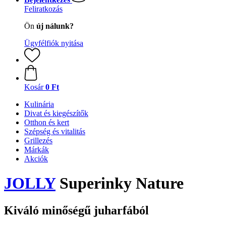
Feliratkozás
Ön
új nálunk?
Ügyfélfiók nyitása
Kosár
0 Ft
Kulinária
Divat és kiegészítők
Otthon és kert
Szépség és vitalitás
Grillezés
Márkák
Akciók
JOLLY
Superinky Nature
Kiváló minőségű juharfából