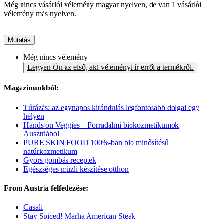
Még nincs vásárlói vélemény magyar nyelven, de van 1 vásárlói
vélemény más nyelven.
Mutatás
Még nincs vélemény.
Legyen Ön az első, aki véleményt ír erről a termékről.
Magazinunkból:
Túrázás: az egynapos kirándulás legfontosabb dolgai egy
helyen
Hands on Veggies – Forradalmi biokozmetikumok
Ausztriából
PURE SKIN FOOD 100%-ban bio minősítésű
natúrkozmetikum
Gyors gombás receptek
Egészséges müzli készítése otthon
From Austria felfedezése:
Casali
Stay Spiced! Marha American Steak