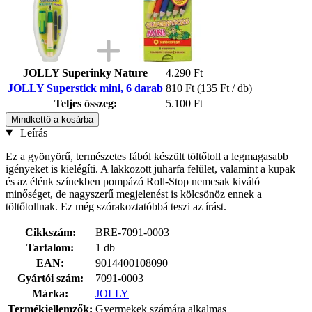
JOLLY Superinky Nature
4.290 Ft
JOLLY Superstick mini, 6 darab
810 Ft
(135 Ft / db)
Teljes összeg:
5.100 Ft
Mindkettő a kosárba
Leírás
Ez a gyönyörű, természetes fából készült töltőtoll a legmagasabb
igényeket is kielégíti. A lakkozott juharfa felület, valamint a kupak
és az élénk színekben pompázó Roll-Stop nemcsak kiváló
minőséget, de nagyszerű megjelenést is kölcsönöz ennek a
töltőtollnak. Ez még szórakoztatóbbá teszi az írást.
Cikkszám:
BRE-7091-0003
Tartalom:
1 db
EAN:
9014400108090
Gyártói szám:
7091-0003
Márka:
JOLLY
Termékjellemzők:
Gyermekek számára alkalmas