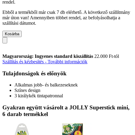
rendel.
Ebből a termékből már csak 7 db elérhető. A következő szállítmány
már úton van! Amennyiben többet rendel, az befolyásolhatja a
szállítási dátumot.
Kosárba
Magyarország: Ingyenes standard kiszállítás
22.000 Ft-tól
Szállítás és kézbesítés - További információk
Tulajdonságok és előnyök
Alkalmas jobb- és balkezeseknek
Színes design
3 királykék tintapatronnal
Gyakran együtt vásárolt a JOLLY Superstick mini,
6 darab termékkel