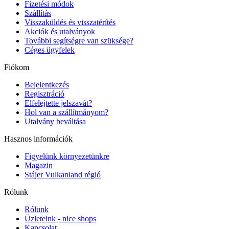
Fizetési módok
Szállítás
Visszaküldés és visszatérítés
Akciók és utalványok
További segítségre van szüksége?
Céges ügyfelek
Fiókom
Bejelentkezés
Regisztráció
Elfelejtette jelszavát?
Hol van a szállítmányom?
Utalvány beváltása
Hasznos információk
Figyelünk környezetünkre
Magazin
Stájer Vulkanland régió
Rólunk
Rólunk
Üzleteink - nice shops
Kapcsolat