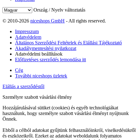
Ország / Nyelv változtatás
© 2010-2026
niceshops GmbH
- All rights reserved.
Impresszum
Adatvédelem
Általános Szerződési Feltételek és Elállási Tájékoztató
Akadálymentesítési nyilatkozat
Adatvédelmi beállítások
Előfizetéses szerződés lemondása itt
Cég
További niceshops üzletek
Elállás a szerződéstől
Személyre szabott vásárlási élmény
Hozzájárulásával sütiket (cookies) és egyéb technológiákat
használunk, hogy személyre szabott vásárlási élményt nyújtsunk
Önnek.
Ebből a célból adatokat gyűjtünk felhasználóinkról, viselkedésükről
és eszközeikről. Ezeket az adatokat weboldalunk folyamatos