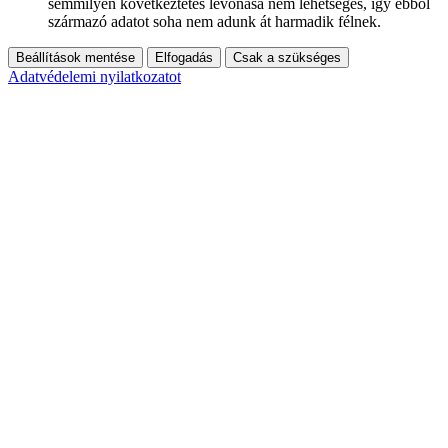
semmilyen következtetés levonása nem lehetséges, így ebből
származó adatot soha nem adunk át harmadik félnek.
Beállítások mentése
Elfogadás
Csak a szükséges
Adatvédelemi nyilatkozatot