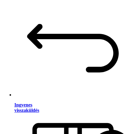
Ingyenes
visszaküldés