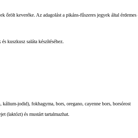
őrölt keveréke. Az adagolást a pikáns-fűszeres jegyek által érdemes 
ok és kuszkusz saláta készítéséhez.
só, kálium-jodid), fokhagyma, bors, oregano, cayenne bors, borsórost
et (laktózt) és mustárt tartalmazhat.