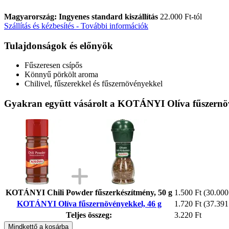
Magyarország: Ingyenes standard kiszállítás
22.000 Ft-tól
Szállítás és kézbesítés - További információk
Tulajdonságok és előnyök
Fűszeresen csípős
Könnyű pörkölt aroma
Chilivel, fűszerekkel és fűszernövényekkel
Gyakran együtt vásárolt a KOTÁNYI Olíva fűszernöv
KOTÁNYI Chili Powder fűszerkészítmény, 50 g
1.500 Ft
(30.000 
KOTÁNYI Olíva fűszernövényekkel, 46 g
1.720 Ft
(37.391 
Teljes összeg:
3.220 Ft
Mindkettő a kosárba