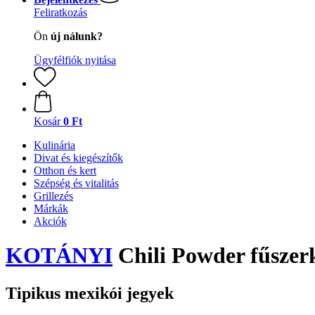
Feliratkozás
Ön
új nálunk?
Ügyfélfiók nyitása
Kosár
0 Ft
Kulinária
Divat és kiegészítők
Otthon és kert
Szépség és vitalitás
Grillezés
Márkák
Akciók
KOTÁNYI
Chili Powder fűszerk
Tipikus mexikói jegyek