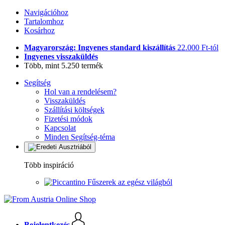
Navigációhoz
Tartalomhoz
Kosárhoz
Magyarország: Ingyenes standard kiszállítás
22.000 Ft-tól
Ingyenes visszaküldés
Több, mint 5.250 termék
Segítség
Hol van a rendelésem?
Visszaküldés
Szállítási költségek
Fizetési módok
Kapcsolat
Minden Segítség-téma
Több inspiráció
Fűszerek az egész világból
Bejelentkezés