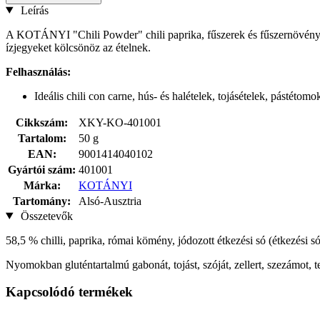
Leírás
A KOTÁNYI "Chili Powder" chili paprika, fűszerek és fűszernövények 
ízjegyeket kölcsönöz az ételnek.
Felhasználás:
Ideális chili con carne, hús- és halételek, tojásételek, pástétom
Cikkszám:
XKY-KO-401001
Tartalom:
50 g
EAN:
9001414040102
Gyártói szám:
401001
Márka:
KOTÁNYI
Tartomány:
Alsó-Ausztria
Összetevők
58,5 % chilli, paprika, római kömény, jódozott étkezési só (étkezési 
Nyomokban gluténtartalmú gabonát, tojást, szóját, zellert, szezámot, tej
Kapcsolódó termékek