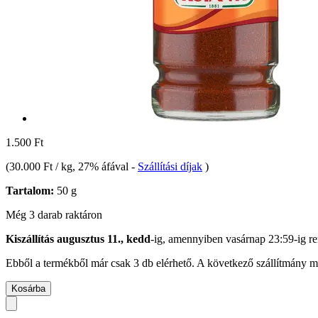
1.500 Ft
(
30.000 Ft / kg
, 27% áfával
-
Szállítási díjak
)
Tartalom:
50 g
Még 3 darab raktáron
Kiszállítás augusztus 11., kedd
-ig, amennyiben
vasárnap 23:59-ig
re
Ebből a termékből már csak 3 db elérhető. A következő szállítmány má
Kosárba