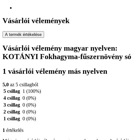
Vásárlói vélemények
A termék értékelése
Vásárlói vélemény magyar nyelven:
KOTÁNYI Fokhagyma-fűszernövény só
1 vásárlói vélemény más nyelven
5,0
az 5 csillagból
5 csillag
1
(100%)
4 csillag
0
(0%)
3 csillag
0
(0%)
2 csillag
0
(0%)
1 csillag
0
(0%)
1
értékelés