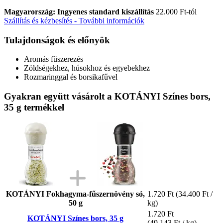
Magyarország: Ingyenes standard kiszállítás
22.000 Ft-tól
Szállítás és kézbesítés - További információk
Tulajdonságok és előnyök
Aromás fűszerezés
Zöldségekhez, húsokhoz és egyebekhez
Rozmaringgal és borsikafűvel
Gyakran együtt vásárolt a KOTÁNYI Színes bors,
35 g termékkel
KOTÁNYI Fokhagyma-fűszernövény só,
1.720 Ft
(34.400 Ft /
50 g
kg)
1.720 Ft
KOTÁNYI Színes bors, 35 g
(49.143 Ft / kg)