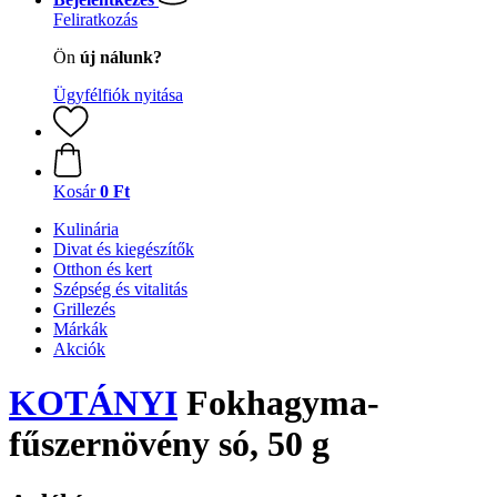
Feliratkozás
Ön
új nálunk?
Ügyfélfiók nyitása
Kosár
0 Ft
Kulinária
Divat és kiegészítők
Otthon és kert
Szépség és vitalitás
Grillezés
Márkák
Akciók
KOTÁNYI
Fokhagyma-
fűszernövény só, 50 g