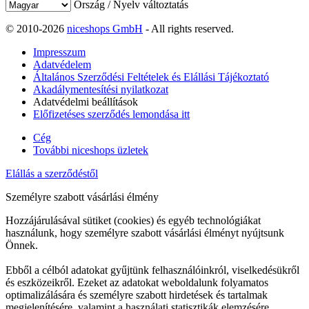
Ország / Nyelv változtatás
© 2010-2026
niceshops GmbH
- All rights reserved.
Impresszum
Adatvédelem
Általános Szerződési Feltételek és Elállási Tájékoztató
Akadálymentesítési nyilatkozat
Adatvédelmi beállítások
Előfizetéses szerződés lemondása itt
Cég
További niceshops üzletek
Elállás a szerződéstől
Személyre szabott vásárlási élmény
Hozzájárulásával sütiket (cookies) és egyéb technológiákat
használunk, hogy személyre szabott vásárlási élményt nyújtsunk
Önnek.
Ebből a célból adatokat gyűjtünk felhasználóinkról, viselkedésükről
és eszközeikről. Ezeket az adatokat weboldalunk folyamatos
optimalizálására és személyre szabott hirdetések és tartalmak
megjelenítésére, valamint a használati statisztikák elemzésére