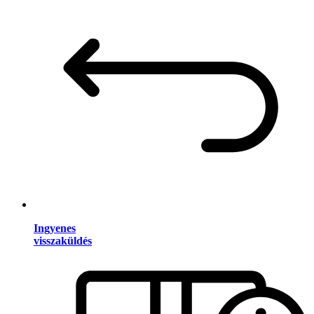
Ingyenes
visszaküldés