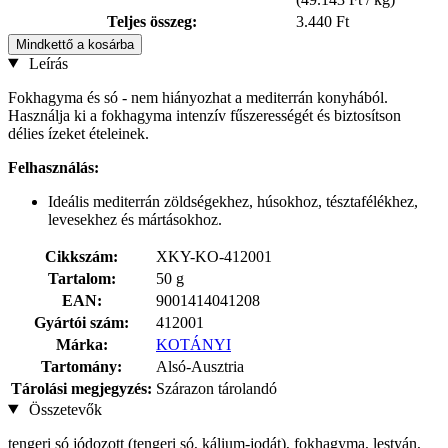
Teljes összeg:
3.440 Ft
Mindkettő a kosárba
Leírás
Fokhagyma és só - nem hiányozhat a mediterrán konyhából.
Használja ki a fokhagyma intenzív fűszerességét és biztosítson
délies ízeket ételeinek.
Felhasználás:
Ideális mediterrán zöldségekhez, húsokhoz, tésztafélékhez,
levesekhez és mártásokhoz.
Cikkszám:
XKY-KO-412001
Tartalom:
50 g
EAN:
9001414041208
Gyártói szám:
412001
Márka:
KOTÁNYI
Tartomány:
Alsó-Ausztria
Tárolási megjegyzés:
Szárazon tárolandó
Összetevők
tengeri só jódozott (tengeri só, kálium-jodát), fokhagyma, lestyán,