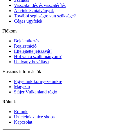
Szállítás
Visszaküldés és visszatérítés
Akciók és utalványok
További segítségre van szüksége?
Céges ügyfelek
Fiókom
Bejelentkezés
Regisztráció
Elfelejtette jelszavát?
Hol van a szállítmányom?
Utalvány beváltása
Hasznos információk
Figyelünk környezetünkre
Magazin
Stájer Vulkanland régió
Rólunk
Rólunk
Üzleteink - nice shops
Kapcsolat