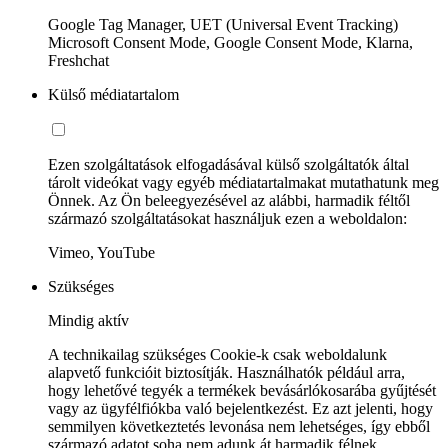
Google Tag Manager, UET (Universal Event Tracking)
Microsoft Consent Mode, Google Consent Mode, Klarna,
Freshchat
Külső médiatartalom
Ezen szolgáltatások elfogadásával külső szolgáltatók által
tárolt videókat vagy egyéb médiatartalmakat mutathatunk meg
Önnek. Az Ön beleegyezésével az alábbi, harmadik féltől
származó szolgáltatásokat használjuk ezen a weboldalon:
Vimeo, YouTube
Szükséges
Mindig aktív
A technikailag szükséges Cookie-k csak weboldalunk
alapvető funkcióit biztosítják. Használhatók például arra,
hogy lehetővé tegyék a termékek bevásárlókosarába gyűjtését
vagy az ügyfélfiókba való bejelentkezést. Ez azt jelenti, hogy
semmilyen következtetés levonása nem lehetséges, így ebből
származó adatot soha nem adunk át harmadik félnek.