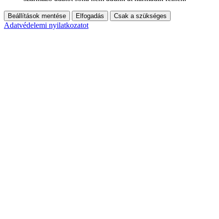
Beállítások mentése
Elfogadás
Csak a szükséges
Adatvédelemi nyilatkozatot