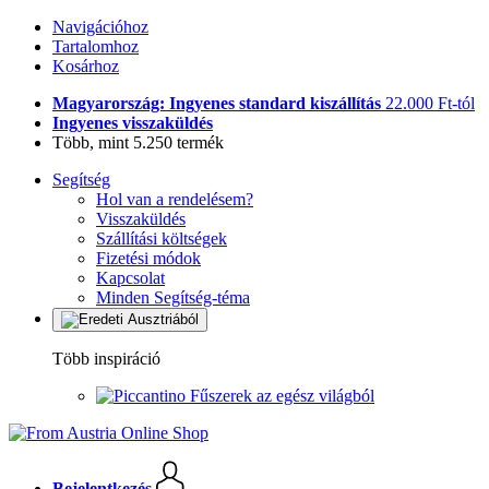
Navigációhoz
Tartalomhoz
Kosárhoz
Magyarország: Ingyenes standard kiszállítás
22.000 Ft-tól
Ingyenes visszaküldés
Több, mint 5.250 termék
Segítség
Hol van a rendelésem?
Visszaküldés
Szállítási költségek
Fizetési módok
Kapcsolat
Minden Segítség-téma
Több inspiráció
Fűszerek az egész világból
Bejelentkezés