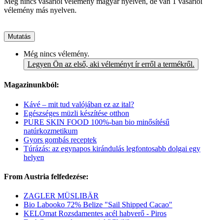
Még nincs vásárlói vélemény magyar nyelven, de van 1 vásárlói
vélemény más nyelven.
Mutatás
Még nincs vélemény.
Legyen Ön az első, aki véleményt ír erről a termékről.
Magazinunkból:
Kávé – mit tud valójában ez az ital?
Egészséges müzli készítése otthon
PURE SKIN FOOD 100%-ban bio minősítésű
natúrkozmetikum
Gyors gombás receptek
Túrázás: az egynapos kirándulás legfontosabb dolgai egy
helyen
From Austria felfedezése:
ZAGLER MÜSLIBÄR
Bio Labooko 72% Belize "Sail Shipped Cacao"
KELOmat Rozsdamentes acél habverő - Piros