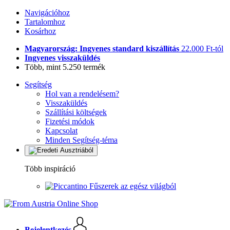
Navigációhoz
Tartalomhoz
Kosárhoz
Magyarország: Ingyenes standard kiszállítás
22.000 Ft-tól
Ingyenes visszaküldés
Több, mint 5.250 termék
Segítség
Hol van a rendelésem?
Visszaküldés
Szállítási költségek
Fizetési módok
Kapcsolat
Minden Segítség-téma
Több inspiráció
Fűszerek az egész világból
Bejelentkezés