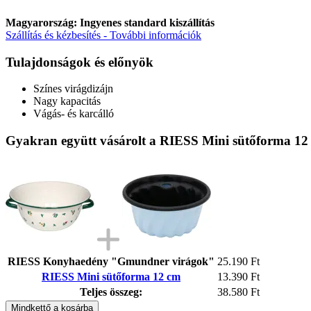
Magyarország: Ingyenes standard kiszállítás
Szállítás és kézbesítés - További információk
Tulajdonságok és előnyök
Színes virágdizájn
Nagy kapacitás
Vágás- és karcálló
Gyakran együtt vásárolt a RIESS Mini sütőforma 12
RIESS Konyhaedény "Gmundner virágok"
25.190 Ft
RIESS Mini sütőforma 12 cm
13.390 Ft
Teljes összeg:
38.580 Ft
Mindkettő a kosárba