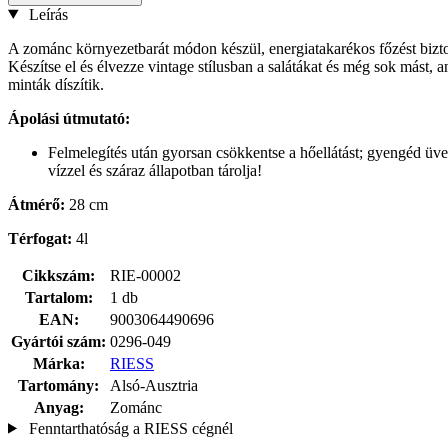
Leírás
A zománc környezetbarát módon készül, energiatakarékos főzést bizto
Készítse el és élvezze vintage stílusban a salátákat és még sok mást
minták díszítik.
Ápolási útmutató:
Felmelegítés után gyorsan csökkentse a hőellátást; gyengéd üve
vízzel és száraz állapotban tárolja!
Átmérő:
28 cm
Térfogat:
4l
Cikkszám:
RIE-00002
Tartalom:
1 db
EAN:
9003064490696
Gyártói szám:
0296-049
Márka:
RIESS
Tartomány:
Alsó-Ausztria
Anyag:
Zománc
Fenntarthatóság a RIESS cégnél