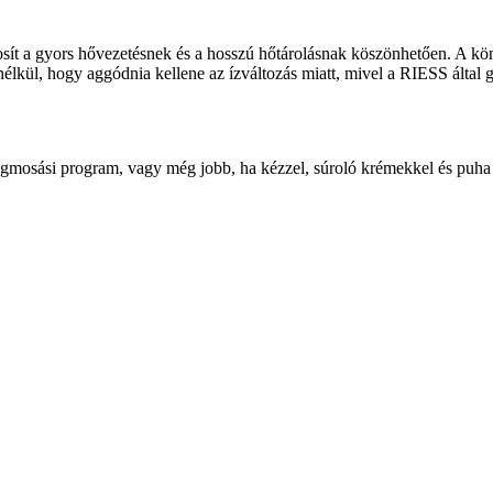
sít a gyors hővezetésnek és a hosszú hőtárolásnak köszönhetően. A kö
, anélkül, hogy aggódnia kellene az ízváltozás miatt, mivel a RIESS á
gmosási program, vagy még jobb, ha kézzel, súroló krémekkel és puha sz