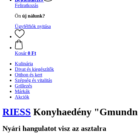
Feliratkozás
Ön
új nálunk?
Ügyfélfiók nyitása
Kosár
0 Ft
Kulinária
Divat és kiegészítők
Otthon és kert
Szépség és vitalitás
Grillezés
Márkák
Akciók
RIESS
Konyhaedény "Gmundne
Nyári hangulatot visz az asztalra