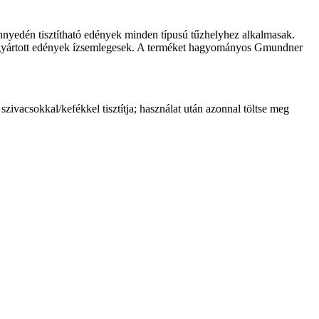
nnyedén tisztítható edények minden típusú tűzhelyhez alkalmasak.
ltal gyártott edények ízsemlegesek. A terméket hagyományos Gmundner
ivacsokkal/kefékkel tisztítja; használat után azonnal töltse meg