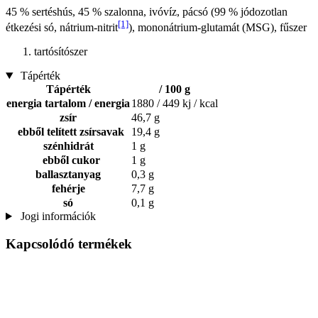
45 % sertéshús, 45 % szalonna, ivóvíz, pácsó (99 % jódozotlan
[1]
étkezési só, nátrium-nitrit
), mononátrium-glutamát (MSG), fűszer
tartósítószer
Tápérték
Tápérték
/ 100 g
energia tartalom / energia
1880 / 449 kj / kcal
zsír
46,7 g
ebből telített zsírsavak
19,4 g
szénhidrát
1 g
ebből cukor
1 g
ballasztanyag
0,3 g
fehérje
7,7 g
só
0,1 g
Jogi információk
Kapcsolódó termékek