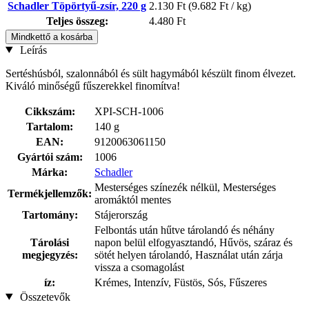
Schadler Töpörtyű-zsír, 220 g
2.130 Ft
(9.682 Ft / kg)
Teljes összeg:
4.480 Ft
Mindkettő a kosárba
Leírás
Sertéshúsból, szalonnából és sült hagymából készült finom élvezet.
Kiváló minőségű fűszerekkel finomítva!
Cikkszám:
XPI-SCH-1006
Tartalom:
140 g
EAN:
9120063061150
Gyártói szám:
1006
Márka:
Schadler
Mesterséges színezék nélkül, Mesterséges
Termékjellemzők:
aromáktól mentes
Tartomány:
Stájerország
Felbontás után hűtve tárolandó és néhány
Tárolási
napon belül elfogyasztandó, Hűvös, száraz és
megjegyzés:
sötét helyen tárolandó, Használat után zárja
vissza a csomagolást
íz:
Krémes, Intenzív, Füstös, Sós, Fűszeres
Összetevők