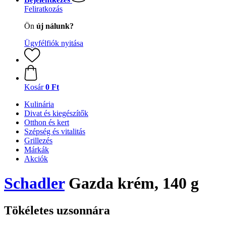
Feliratkozás
Ön
új nálunk?
Ügyfélfiók nyitása
Kosár
0 Ft
Kulinária
Divat és kiegészítők
Otthon és kert
Szépség és vitalitás
Grillezés
Márkák
Akciók
Schadler
Gazda krém, 140 g
Tökéletes uzsonnára