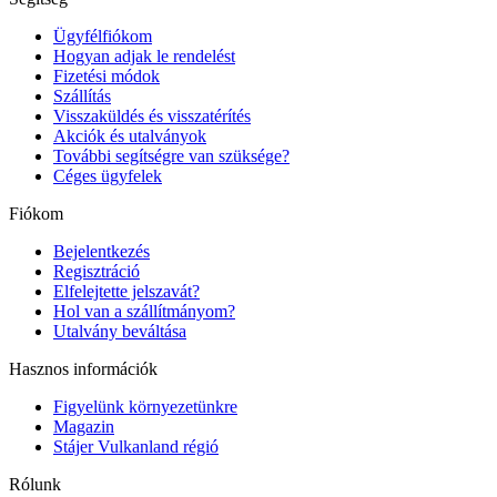
Ügyfélfiókom
Hogyan adjak le rendelést
Fizetési módok
Szállítás
Visszaküldés és visszatérítés
Akciók és utalványok
További segítségre van szüksége?
Céges ügyfelek
Fiókom
Bejelentkezés
Regisztráció
Elfelejtette jelszavát?
Hol van a szállítmányom?
Utalvány beváltása
Hasznos információk
Figyelünk környezetünkre
Magazin
Stájer Vulkanland régió
Rólunk