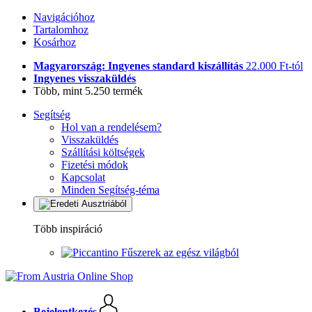
Navigációhoz
Tartalomhoz
Kosárhoz
Magyarország: Ingyenes standard kiszállítás
22.000 Ft-tól
Ingyenes visszaküldés
Több, mint 5.250 termék
Segítség
Hol van a rendelésem?
Visszaküldés
Szállítási költségek
Fizetési módok
Kapcsolat
Minden Segítség-téma
Több inspiráció
Fűszerek az egész világból
Bejelentkezés