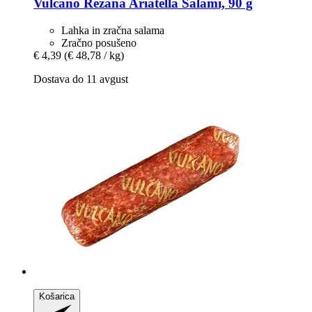
Vulcano
Rezana Ariatella Salami, 90 g
Lahka in zračna salama
Zračno posušeno
€ 4,39
(€ 48,78 / kg)
Dostava do 11 avgust
Košarica