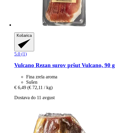
Košarica
5.0 (1)
Vulcano
Rezan surov pršut Vulcano, 90 g
Fina zrela aroma
Sušen
€ 6,49
(€ 72,11 / kg)
Dostava do 11 avgust