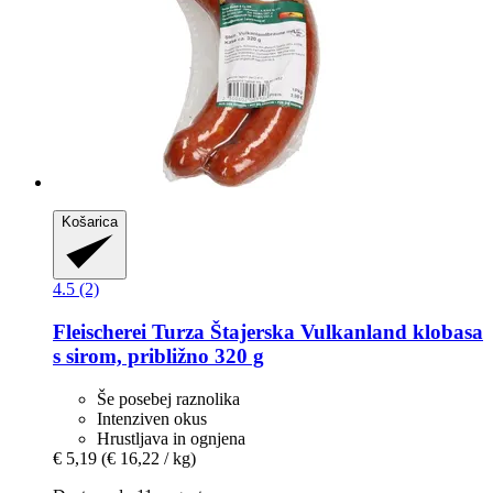
Košarica
4.5 (2)
Fleischerei Turza
Štajerska Vulkanland klobasa
s sirom, približno 320 g
Še posebej raznolika
Intenziven okus
Hrustljava in ognjena
€ 5,19
(€ 16,22 / kg)