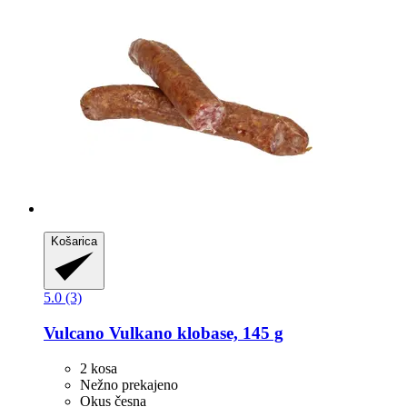
Košarica
5.0 (3)
Vulcano
Vulkano klobase, 145 g
2 kosa
Nežno prekajeno
Okus česna