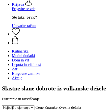
Prijava
Prijavite se zdaj
Ste tukaj
prvič?
Ustvarite račun
Kulinarika
Modni dodatki
Dom in vrt
Lepota in vitalnost
Žar
Blagovne znamke
Akcije
Slastne slane dobrote iz vulkanske dežele
Filtriranje in razvrščanje
Cene
Znamke
Zvezna dežela