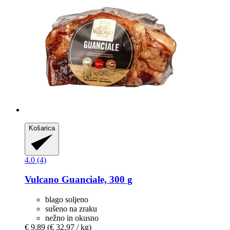
Košarica
4.0 (4)
Vulcano
Guanciale, 300 g
blago soljeno
sušeno na zraku
nežno in okusno
€ 9,89
(€ 32,97 / kg)