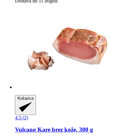
Dostava do 11 avgust
Košarica
4.5 (2)
Vulcano
Kare brez kože, 300 g