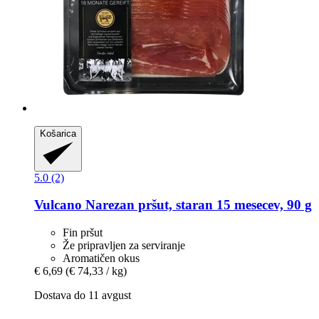
Košarica
5.0 (2)
Vulcano
Narezan pršut, staran 15 mesecev, 90 g
Fin pršut
Že pripravljen za serviranje
Aromatičen okus
€ 6,69
(€ 74,33 / kg)
Dostava do 11 avgust