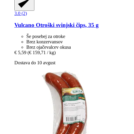
3.0 (2)
Vulcano
Otroški svinjski čips, 35 g
Še posebej za otroke
Brez konzervansov
Brez ojačevalcev okusa
€ 5,59
(€ 159,71 / kg)
Dostava do 10 avgust