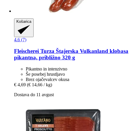
Košarica
4.6 (7)
Fleischerei Turza
Štajerska Vulkanland klobasa
pikantna, približno 320 g
Pikantno in intenzivno
Še posebej hrustljavo
Brez ojačevalcev okusa
€ 4,69
(€ 14,66 / kg)
Dostava do 11 avgust