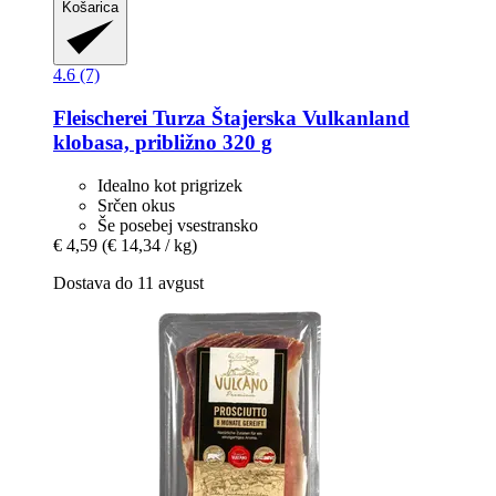
Košarica
4.6 (7)
Fleischerei Turza
Štajerska Vulkanland
klobasa, približno 320 g
Idealno kot prigrizek
Srčen okus
Še posebej vsestransko
€ 4,59
(€ 14,34 / kg)
Dostava do 11 avgust