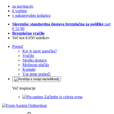
za navigacijo
k vsebini
v nakupovalno košarico
Slovenija: standardna dostava brezplačna za pošiljke
nad
€ 52,90
Brezplačno vračilo
Več kot 6.050 izdelkov
Pomoč
Kje je moje naročilo?
Vračilo
Stroški dostave
Možnosti plačila
Kontakt
Vse teme pomoči
Več inspiracije
Začimbe iz celega sveta