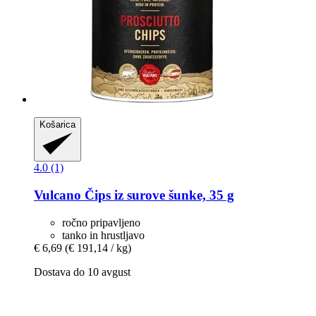
Košarica
4.0 (1)
Vulcano
Čips iz surove šunke, 35 g
ročno pripavljeno
tanko in hrustljavo
€ 6,69
(€ 191,14 / kg)
Dostava do 10 avgust