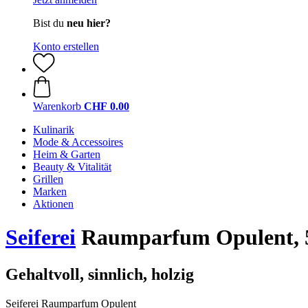
Bist du
neu hier?
Konto erstellen
Warenkorb
CHF 0.00
Kulinarik
Mode & Accessoires
Heim & Garten
Beauty & Vitalität
Grillen
Marken
Aktionen
Seiferei
Raumparfum Opulent, 
Gehaltvoll, sinnlich, holzig
Seiferei Raumparfum Opulent