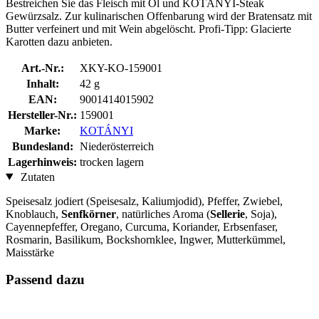
Bestreichen Sie das Fleisch mit Öl und KOTÁNYI-Steak
Gewürzsalz. Zur kulinarischen Offenbarung wird der Bratensatz mit
Butter verfeinert und mit Wein abgelöscht. Profi-Tipp: Glacierte
Karotten dazu anbieten.
Art.-Nr.:
XKY-KO-159001
Inhalt:
42 g
EAN:
9001414015902
Hersteller-Nr.:
159001
Marke:
KOTÁNYI
Bundesland:
Niederösterreich
Lagerhinweis:
trocken lagern
Zutaten
Speisesalz jodiert (Speisesalz, Kaliumjodid), Pfeffer, Zwiebel,
Knoblauch,
Senfkörner
, natürliches Aroma (
Sellerie
, Soja),
Cayennepfeffer, Oregano, Curcuma, Koriander, Erbsenfaser,
Rosmarin, Basilikum, Bockshornklee, Ingwer, Mutterkümmel,
Maisstärke
Passend dazu