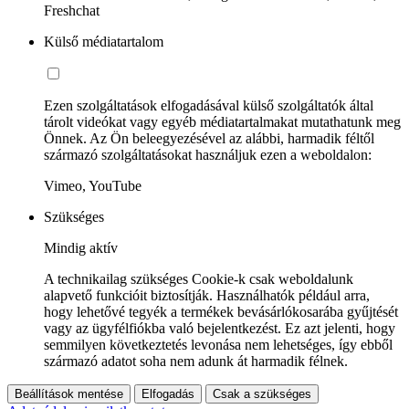
Freshchat
Külső médiatartalom
Ezen szolgáltatások elfogadásával külső szolgáltatók által
tárolt videókat vagy egyéb médiatartalmakat mutathatunk meg
Önnek. Az Ön beleegyezésével az alábbi, harmadik féltől
származó szolgáltatásokat használjuk ezen a weboldalon:
Vimeo, YouTube
Szükséges
Mindig aktív
A technikailag szükséges Cookie-k csak weboldalunk
alapvető funkcióit biztosítják. Használhatók például arra,
hogy lehetővé tegyék a termékek bevásárlókosarába gyűjtését
vagy az ügyfélfiókba való bejelentkezést. Ez azt jelenti, hogy
semmilyen következtetés levonása nem lehetséges, így ebből
származó adatot soha nem adunk át harmadik félnek.
Beállítások mentése
Elfogadás
Csak a szükséges