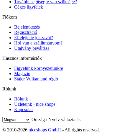
További segítségre van szüksége?
Céges ügyfelek
Fiókom
Bejelentkezés
Regisztráció
Elfelejtette jelszavát?
Hol van a szállítmányom?
Utalvány beváltása
Hasznos információk
Figyelünk környezetünkre
Magazin
Stájer Vulkanland régió
Rólunk
Rólunk
Üzleteink - nice shops
Kapcsolat
Ország / Nyelv változtatás
© 2010-2026
niceshops GmbH
- All rights reserved.