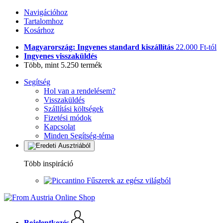
Navigációhoz
Tartalomhoz
Kosárhoz
Magyarország: Ingyenes standard kiszállítás
22.000 Ft-tól
Ingyenes visszaküldés
Több, mint 5.250 termék
Segítség
Hol van a rendelésem?
Visszaküldés
Szállítási költségek
Fizetési módok
Kapcsolat
Minden Segítség-téma
Több inspiráció
Fűszerek az egész világból
Bejelentkezés