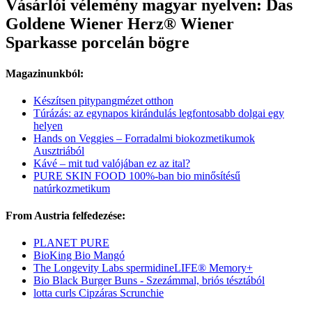
Vásárlói vélemény magyar nyelven: Das
Goldene Wiener Herz® Wiener
Sparkasse porcelán bögre
Magazinunkból:
Készítsen pitypangmézet otthon
Túrázás: az egynapos kirándulás legfontosabb dolgai egy
helyen
Hands on Veggies – Forradalmi biokozmetikumok
Ausztriából
Kávé – mit tud valójában ez az ital?
PURE SKIN FOOD 100%-ban bio minősítésű
natúrkozmetikum
From Austria felfedezése:
PLANET PURE
BioKing Bio Mangó
The Longevity Labs spermidineLIFE® Memory+
Bio Black Burger Buns - Szezámmal, briós tésztából
lotta curls Cipzáras Scrunchie