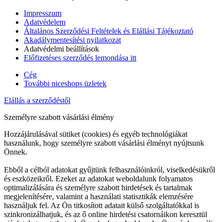
Impresszum
Adatvédelem
Általános Szerződési Feltételek és Elállási Tájékoztató
Akadálymentesítési nyilatkozat
Adatvédelmi beállítások
Előfizetéses szerződés lemondása itt
Cég
További niceshops üzletek
Elállás a szerződéstől
Személyre szabott vásárlási élmény
Hozzájárulásával sütiket (cookies) és egyéb technológiákat
használunk, hogy személyre szabott vásárlási élményt nyújtsunk
Önnek.
Ebből a célból adatokat gyűjtünk felhasználóinkról, viselkedésükről
és eszközeikről. Ezeket az adatokat weboldalunk folyamatos
optimalizálására és személyre szabott hirdetések és tartalmak
megjelenítésére, valamint a használati statisztikák elemzésére
használjuk fel. Az Ön titkosított adatait külső szolgáltatókkal is
szinkronizálhatjuk, és az ő online hirdetési csatornáikon keresztül