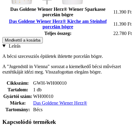
Das Goldene Wiener Herz® Wiener Sparkasse
11.390 Ft
porcelán bögre
Das Goldene Wiener Herz® Kirche am Steinhof
11.390 Ft
porcelán bögre
Teljes összeg:
22.780 Ft
Mindkettő a kosárba
Leírás
A bécsi szecessziós épületek ihletette porcelán bögre.
A "Jugendstil in Vienna" sorozat a kiemelkedő bécsi művészet
esztétikáját idézi meg. Visszafogottan elegáns bögre.
Cikkszám:
GWH-WH00010
Tartalom:
1 db
Gyártói szám:
WH00010
Márka:
Das Goldene Wiener Herz®
Tartomány:
Bécs
Kapcsolódó termékek