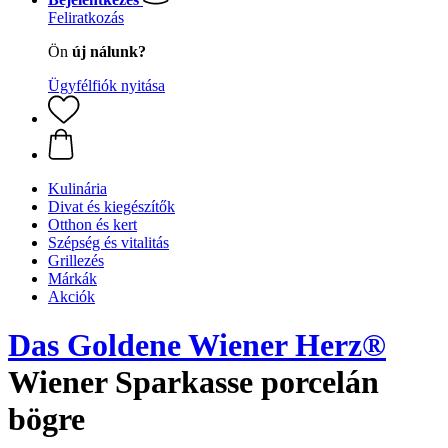
Feliratkozás
Ön
új nálunk?
Ügyfélfiók nyitása
Kulinária
Divat és kiegészítők
Otthon és kert
Szépség és vitalitás
Grillezés
Márkák
Akciók
Das Goldene Wiener Herz®
Wiener Sparkasse porcelán
bögre