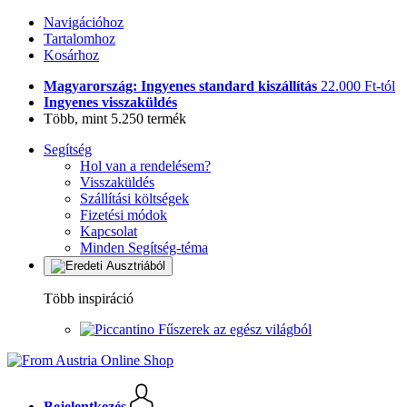
Navigációhoz
Tartalomhoz
Kosárhoz
Magyarország: Ingyenes standard kiszállítás
22.000 Ft-tól
Ingyenes visszaküldés
Több, mint 5.250 termék
Segítség
Hol van a rendelésem?
Visszaküldés
Szállítási költségek
Fizetési módok
Kapcsolat
Minden Segítség-téma
Több inspiráció
Fűszerek az egész világból
Bejelentkezés