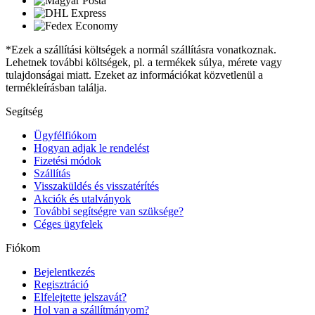
*Ezek a szállítási költségek a normál szállításra vonatkoznak.
Lehetnek további költségek, pl. a termékek súlya, mérete vagy
tulajdonságai miatt. Ezeket az információkat közvetlenül a
termékleírásban találja.
Segítség
Ügyfélfiókom
Hogyan adjak le rendelést
Fizetési módok
Szállítás
Visszaküldés és visszatérítés
Akciók és utalványok
További segítségre van szüksége?
Céges ügyfelek
Fiókom
Bejelentkezés
Regisztráció
Elfelejtette jelszavát?
Hol van a szállítmányom?