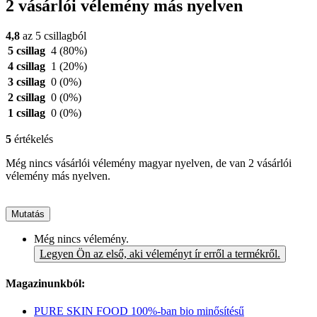
2 vásárlói vélemény más nyelven
4,8
az 5 csillagból
5 csillag
4
(80%)
4 csillag
1
(20%)
3 csillag
0
(0%)
2 csillag
0
(0%)
1 csillag
0
(0%)
5
értékelés
Még nincs vásárlói vélemény magyar nyelven, de van 2 vásárlói
vélemény más nyelven.
Mutatás
Még nincs vélemény.
Legyen Ön az első, aki véleményt ír erről a termékről.
Magazinunkból:
PURE SKIN FOOD 100%-ban bio minősítésű