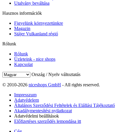
Utalvány beváltása
Hasznos információk
Figyelünk környezetünkre
Magazin
Stájer Vulkanland régió
Rólunk
Rólunk
Üzleteink - nice shops
Kapcsolat
Ország / Nyelv változtatás
© 2010-2026
niceshops GmbH
- All rights reserved.
Impresszum
Adatvédelem
Általános Szerződési Feltételek és Elállási Tájékoztató
Akadálymentesítési nyilatkozat
Adatvédelmi beállítások
Előfizetéses szerződés lemondása itt
Cég