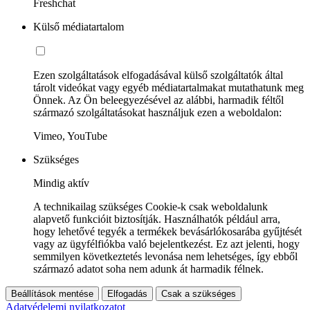
Freshchat
Külső médiatartalom
Ezen szolgáltatások elfogadásával külső szolgáltatók által
tárolt videókat vagy egyéb médiatartalmakat mutathatunk meg
Önnek. Az Ön beleegyezésével az alábbi, harmadik féltől
származó szolgáltatásokat használjuk ezen a weboldalon:
Vimeo, YouTube
Szükséges
Mindig aktív
A technikailag szükséges Cookie-k csak weboldalunk
alapvető funkcióit biztosítják. Használhatók például arra,
hogy lehetővé tegyék a termékek bevásárlókosarába gyűjtését
vagy az ügyfélfiókba való bejelentkezést. Ez azt jelenti, hogy
semmilyen következtetés levonása nem lehetséges, így ebből
származó adatot soha nem adunk át harmadik félnek.
Beállítások mentése
Elfogadás
Csak a szükséges
Adatvédelemi nyilatkozatot