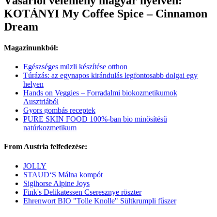
Vásárlói vélemény magyar nyelven:
KOTÁNYI My Coffee Spice – Cinnamon
Dream
Magazinunkból:
Egészséges müzli készítése otthon
Túrázás: az egynapos kirándulás legfontosabb dolgai egy
helyen
Hands on Veggies – Forradalmi biokozmetikumok
Ausztriából
Gyors gombás receptek
PURE SKIN FOOD 100%-ban bio minősítésű
natúrkozmetikum
From Austria felfedezése:
JOLLY
STAUD‘S Málna kompót
Siglhorse Alpine Joys
Fink's Delikatessen Cseresznye röszter
Ehrenwort BIO "Tolle Knolle" Sültkrumpli fűszer