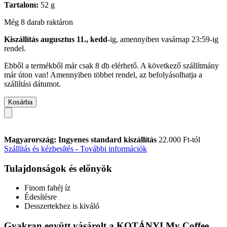
Tartalom:
52 g
Még 8 darab raktáron
Kiszállítás augusztus 11., kedd
-ig, amennyiben
vasárnap 23:59-ig
rendel.
Ebből a termékből már csak 8 db elérhető. A következő szállítmány
már úton van! Amennyiben többet rendel, az befolyásolhatja a
szállítási dátumot.
Kosárba
Magyarország: Ingyenes standard kiszállítás
22.000 Ft-tól
Szállítás és kézbesítés - További információk
Tulajdonságok és előnyök
Finom fahéj íz
Édesítésre
Desszertekhez is kiváló
Gyakran együtt vásárolt a KOTÁNYI My Coffee