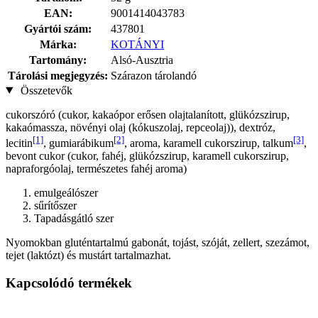
EAN:
9001414043783
Gyártói szám:
437801
Márka:
KOTÁNYI
Tartomány:
Alsó-Ausztria
Tárolási megjegyzés:
Szárazon tárolandó
Összetevők
cukorszóró (cukor, kakaópor erősen olajtalanított, glükózszirup,
kakaómassza, növényi olaj (kókuszolaj, repceolaj)), dextróz,
[1]
[2]
[3]
lecitin
, gumiarábikum
, aroma, karamell cukorszirup, talkum
,
bevont cukor (cukor, fahéj, glükózszirup, karamell cukorszirup,
napraforgóolaj, természetes fahéj aroma)
emulgeálószer
sűrítőszer
Tapadásgátló szer
Nyomokban gluténtartalmú gabonát, tojást, szóját, zellert, szezámot,
tejet (laktózt) és mustárt tartalmazhat.
Kapcsolódó termékek