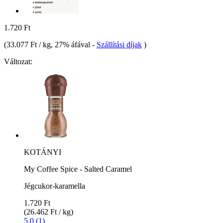
1.720 Ft
(
33.077 Ft / kg
, 27% áfával
-
Szállítási díjak
)
Változat:
KOTÁNYI
My Coffee Spice - Salted Caramel
Jégcukor-karamella
1.720 Ft
(26.462 Ft / kg)
5.0 (1)