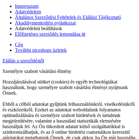
Impresszum
Adatvédelem
Általános Szerződési Feltételek és Elállási Tájékoztató
Akadálymentesítési nyilatkozat
Adatvédelmi beállítások
Előfizetéses szerződés lemondása itt
Cég
További niceshops üzletek
Elállás a szerződéstől
Személyre szabott vásárlási élmény
Hozzájárulásával sütiket (cookies) és egyéb technológiákat
használunk, hogy személyre szabott vásárlási élményt nyújtsunk
Önnek.
Ebből a célból adatokat gyűjtünk felhasználóinkról, viselkedésükről
és eszközeikről. Ezeket az adatokat weboldalunk folyamatos
optimalizálására és személyre szabott hirdetések és tartalmak
megjelenítésére, valamint a használati statisztikák elemzésére
használjuk fel. Az Ön titkosított adatait külső szolgáltatókkal is
szinkronizálhatjuk, és az ő online hirdetési csatornáikon keresztül
ajánlatokat mutathatunk Önnek, de csak akkor, ha Ön már használja