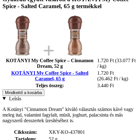
Spice - Salted Caramel, 65 g termékkel
KOTÁNYI My Coffee Spice – Cinnamon
1.720 Ft
(33.077 Ft
Dream, 52 g
/ kg)
KOTÁNYI My Coffee Spice - Salted
1.720 Ft
Caramel, 65 g
(26.462 Ft / kg)
Teljes összeg:
3.440 Ft
Mindkettő a kosárba
Leírás
A Kotányi "Cinnamon Dream" kiváló választás számos kávé vagy
meleg ital, valamint fagylalt, müsli, joghurt, palacsinta és más
nagyszerű desszertek ízesítéséhez is.
Cikkszám:
XKY-KO-437801
Tartalom:
52 g