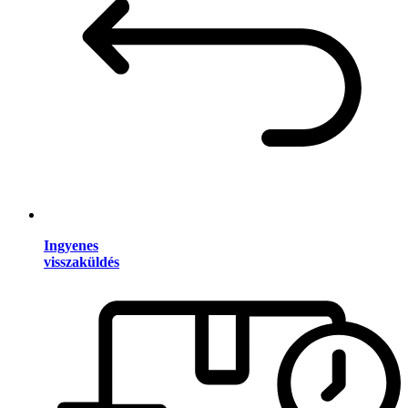
Ingyenes
visszaküldés