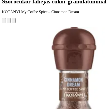
Szórócukor fahéjas cukor granulátummal
KOTÁNYI My Coffee Spice – Cinnamon Dream