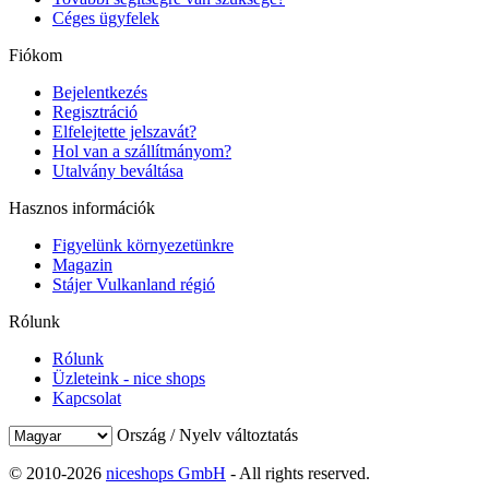
Céges ügyfelek
Fiókom
Bejelentkezés
Regisztráció
Elfelejtette jelszavát?
Hol van a szállítmányom?
Utalvány beváltása
Hasznos információk
Figyelünk környezetünkre
Magazin
Stájer Vulkanland régió
Rólunk
Rólunk
Üzleteink - nice shops
Kapcsolat
Ország / Nyelv változtatás
© 2010-2026
niceshops GmbH
- All rights reserved.