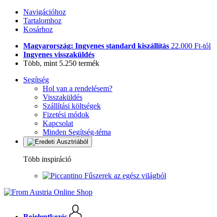
Navigációhoz
Tartalomhoz
Kosárhoz
Magyarország: Ingyenes standard kiszállítás
22.000 Ft-tól
Ingyenes visszaküldés
Több, mint 5.250 termék
Segítség
Hol van a rendelésem?
Visszaküldés
Szállítási költségek
Fizetési módok
Kapcsolat
Minden Segítség-téma
Több inspiráció
Fűszerek az egész világból
Bejelentkezés