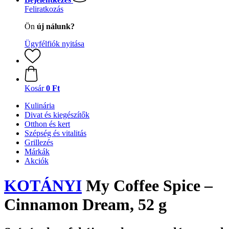
Feliratkozás
Ön
új nálunk?
Ügyfélfiók nyitása
Kosár
0 Ft
Kulinária
Divat és kiegészítők
Otthon és kert
Szépség és vitalitás
Grillezés
Márkák
Akciók
KOTÁNYI
My Coffee Spice –
Cinnamon Dream, 52 g