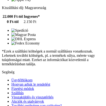
Kiszállítási díj: Magyarország
22.000 Ft-tól
Ingyenes*
0 Ft-tól
2.150 Ft
*Ezek a szállítási költségek a normál szállításra vonatkoznak.
Lehetnek további költségek, pl. a termékek súlya, mérete vagy
tulajdonságai miatt. Ezeket az információkat közvetlenül a
termékleírásban találja.
Segítség
Ügyfélfiókom
Hogyan adjak le rendelést
Fizetési módok
Szállítás
Visszaküldés és visszatérítés
Akciók és utalványok
További segítségre van szüksége?