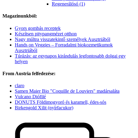
Regenerálósó (1)
Magazinunkból:
Gyors gombás receptek
Készítsen pitypangmézet otthon
Nagy múltra visszatekintő személyek Ausztriából
Hands on Veggies – Forradalmi biokozmetikumok
Ausztriából
Túrázás: az egynapos kirándulás legfontosabb dolgai egy
helyen
From Austria felfedezése:
claro
Samen Maier Bio "Coquille de Louviers" madársaláta
Vulcano Diófilé
DONUTS Földimogyoró és karamell, édes-sós
Birkengold Xilit (nyírfacukor)