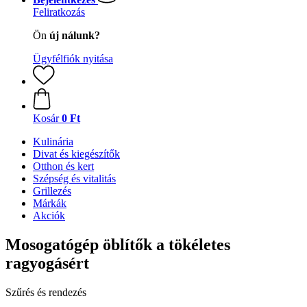
Feliratkozás
Ön
új nálunk?
Ügyfélfiók nyitása
Kosár
0 Ft
Kulinária
Divat és kiegészítők
Otthon és kert
Szépség és vitalitás
Grillezés
Márkák
Akciók
Mosogatógép öblítők a tökéletes
ragyogásért
Szűrés és rendezés