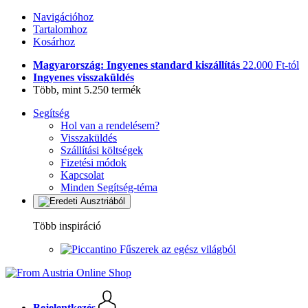
Navigációhoz
Tartalomhoz
Kosárhoz
Magyarország: Ingyenes standard kiszállítás
22.000 Ft-tól
Ingyenes visszaküldés
Több, mint 5.250 termék
Segítség
Hol van a rendelésem?
Visszaküldés
Szállítási költségek
Fizetési módok
Kapcsolat
Minden Segítség-téma
Több inspiráció
Fűszerek az egész világból
Bejelentkezés