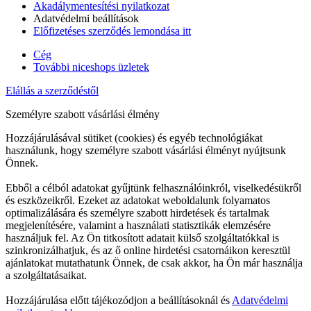
Akadálymentesítési nyilatkozat
Adatvédelmi beállítások
Előfizetéses szerződés lemondása itt
Cég
További niceshops üzletek
Elállás a szerződéstől
Személyre szabott vásárlási élmény
Hozzájárulásával sütiket (cookies) és egyéb technológiákat
használunk, hogy személyre szabott vásárlási élményt nyújtsunk
Önnek.
Ebből a célból adatokat gyűjtünk felhasználóinkról, viselkedésükről
és eszközeikről. Ezeket az adatokat weboldalunk folyamatos
optimalizálására és személyre szabott hirdetések és tartalmak
megjelenítésére, valamint a használati statisztikák elemzésére
használjuk fel. Az Ön titkosított adatait külső szolgáltatókkal is
szinkronizálhatjuk, és az ő online hirdetési csatornáikon keresztül
ajánlatokat mutathatunk Önnek, de csak akkor, ha Ön már használja
a szolgáltatásaikat.
Hozzájárulása előtt tájékozódjon a beállításoknál és
Adatvédelmi