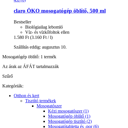
claro
ÖKO mosogatógép öblítő, 500 ml
Bestseller
Biológiailag lebomló
Víz- és vízkőfoltok ellen
1.580 Ft
(3.160 Ft / l)
Szállítás eddig: augusztus 10.
Mosogatógép öblítő: 1 termék
Az árak az ÁFÁT tartalmazzák
Szűrő
Kategóriák:
Otthon és kert
Tisztító termékek
Mosogatószer
Kézi mosogatószer (1)
Mosogatógép öblítő (1)
Mosogatógép tisztító (2)
Mosogatótabletta és -por (6)