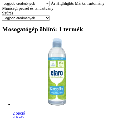
Ár
Highlights
Márka
Tartomány
Minőségi pecsét és tanúsítvány
Szűrés
Mosogatógép öblítő: 1 termék
2 opció
4.8 (6)