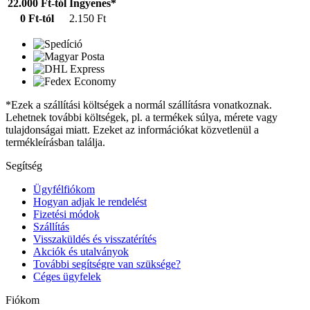
22.000 Ft-tól
Ingyenes*
0 Ft-tól
2.150 Ft
*Ezek a szállítási költségek a normál szállításra vonatkoznak.
Lehetnek további költségek, pl. a termékek súlya, mérete vagy
tulajdonságai miatt. Ezeket az információkat közvetlenül a
termékleírásban találja.
Segítség
Ügyfélfiókom
Hogyan adjak le rendelést
Fizetési módok
Szállítás
Visszaküldés és visszatérítés
Akciók és utalványok
További segítségre van szüksége?
Céges ügyfelek
Fiókom