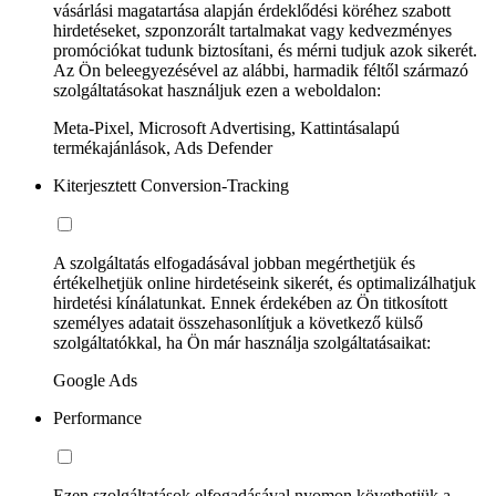
vásárlási magatartása alapján érdeklődési köréhez szabott
hirdetéseket, szponzorált tartalmakat vagy kedvezményes
promóciókat tudunk biztosítani, és mérni tudjuk azok sikerét.
Az Ön beleegyezésével az alábbi, harmadik féltől származó
szolgáltatásokat használjuk ezen a weboldalon:
Meta-Pixel, Microsoft Advertising, Kattintásalapú
termékajánlások, Ads Defender
Kiterjesztett Conversion-Tracking
A szolgáltatás elfogadásával jobban megérthetjük és
értékelhetjük online hirdetéseink sikerét, és optimalizálhatjuk
hirdetési kínálatunkat. Ennek érdekében az Ön titkosított
személyes adatait összehasonlítjuk a következő külső
szolgáltatókkal, ha Ön már használja szolgáltatásaikat:
Google Ads
Performance
Ezen szolgáltatások elfogadásával nyomon követhetjük a