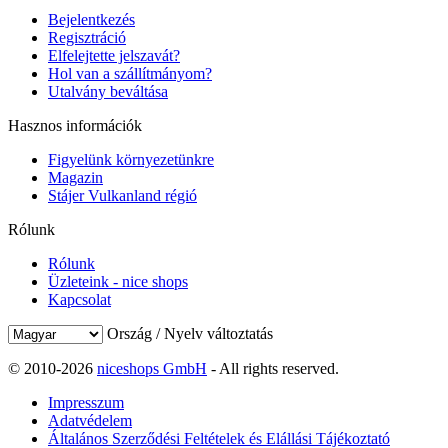
Bejelentkezés
Regisztráció
Elfelejtette jelszavát?
Hol van a szállítmányom?
Utalvány beváltása
Hasznos információk
Figyelünk környezetünkre
Magazin
Stájer Vulkanland régió
Rólunk
Rólunk
Üzleteink - nice shops
Kapcsolat
Ország / Nyelv változtatás
© 2010-2026
niceshops GmbH
- All rights reserved.
Impresszum
Adatvédelem
Általános Szerződési Feltételek és Elállási Tájékoztató