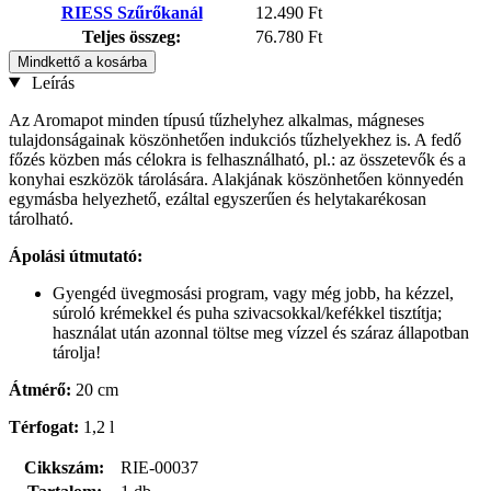
RIESS Szűrőkanál
12.490 Ft
Teljes összeg:
76.780 Ft
Mindkettő a kosárba
Leírás
Az Aromapot minden típusú tűzhelyhez alkalmas, mágneses
tulajdonságainak köszönhetően indukciós tűzhelyekhez is. A fedő
főzés közben más célokra is felhasználható, pl.: az összetevők és a
konyhai eszközök tárolására. Alakjának köszönhetően könnyedén
egymásba helyezhető, ezáltal egyszerűen és helytakarékosan
tárolható.
Ápolási útmutató:
Gyengéd üvegmosási program, vagy még jobb, ha kézzel,
súroló krémekkel és puha szivacsokkal/kefékkel tisztítja;
használat után azonnal töltse meg vízzel és száraz állapotban
tárolja!
Átmérő:
20 cm
Térfogat:
1,2 l
Cikkszám:
RIE-00037