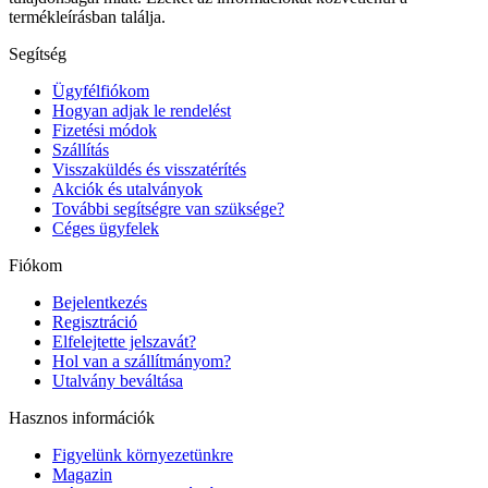
termékleírásban találja.
Segítség
Ügyfélfiókom
Hogyan adjak le rendelést
Fizetési módok
Szállítás
Visszaküldés és visszatérítés
Akciók és utalványok
További segítségre van szüksége?
Céges ügyfelek
Fiókom
Bejelentkezés
Regisztráció
Elfelejtette jelszavát?
Hol van a szállítmányom?
Utalvány beváltása
Hasznos információk
Figyelünk környezetünkre
Magazin