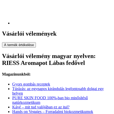
Vásárlói vélemények
A termék értékelése
Vásárlói vélemény magyar nyelven:
RIESS Aromapot Lábas fedővel
Magazinunkból:
Gyors gombás receptek
Túrázás: az egynapos kirándulás legfontosabb dolgai egy
helyen
PURE SKIN FOOD 100%-ban bio minősítésű
natúrkozmetikum
Kávé – mit tud valójában ez az ital?
Hands on Veggies – Forradalmi biokozmetikumok