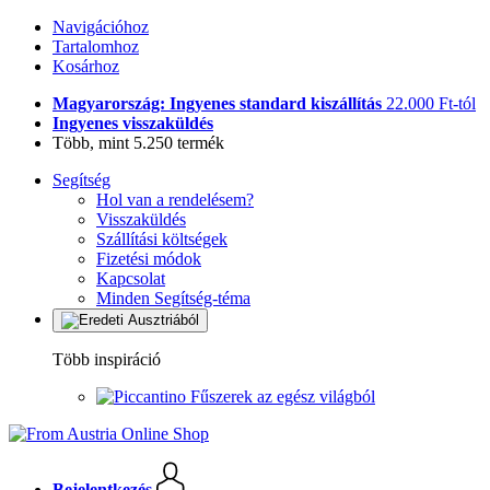
Navigációhoz
Tartalomhoz
Kosárhoz
Magyarország: Ingyenes standard kiszállítás
22.000 Ft-tól
Ingyenes visszaküldés
Több, mint 5.250 termék
Segítség
Hol van a rendelésem?
Visszaküldés
Szállítási költségek
Fizetési módok
Kapcsolat
Minden Segítség-téma
Több inspiráció
Fűszerek az egész világból
Bejelentkezés