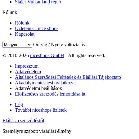
Stájer Vulkanland régió
Rólunk
Rólunk
Üzleteink - nice shops
Kapcsolat
Ország / Nyelv változtatás
© 2010-2026
niceshops GmbH
- All rights reserved.
Impresszum
Adatvédelem
Általános Szerződési Feltételek és Elállási Tájékoztató
Akadálymentesítési nyilatkozat
Adatvédelmi beállítások
Előfizetéses szerződés lemondása itt
Cég
További niceshops üzletek
Elállás a szerződéstől
Személyre szabott vásárlási élmény