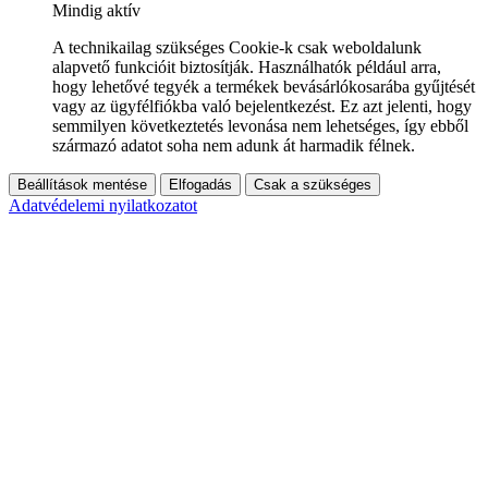
Mindig aktív
A technikailag szükséges Cookie-k csak weboldalunk
alapvető funkcióit biztosítják. Használhatók például arra,
hogy lehetővé tegyék a termékek bevásárlókosarába gyűjtését
vagy az ügyfélfiókba való bejelentkezést. Ez azt jelenti, hogy
semmilyen következtetés levonása nem lehetséges, így ebből
származó adatot soha nem adunk át harmadik félnek.
Beállítások mentése
Elfogadás
Csak a szükséges
Adatvédelemi nyilatkozatot