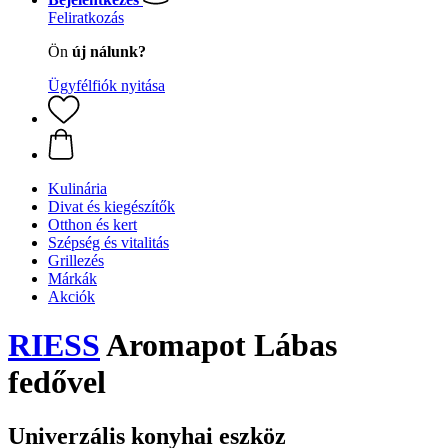
Feliratkozás
Ön
új nálunk?
Ügyfélfiók nyitása
Kulinária
Divat és kiegészítők
Otthon és kert
Szépség és vitalitás
Grillezés
Márkák
Akciók
RIESS
Aromapot Lábas
fedővel
Univerzális konyhai eszköz