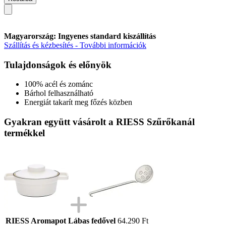
Magyarország: Ingyenes standard kiszállítás
Szállítás és kézbesítés - További információk
Tulajdonságok és előnyök
100% acél és zománc
Bárhol felhasználható
Energiát takarít meg főzés közben
Gyakran együtt vásárolt a RIESS Szűrőkanál
termékkel
RIESS Aromapot Lábas fedővel
64.290 Ft