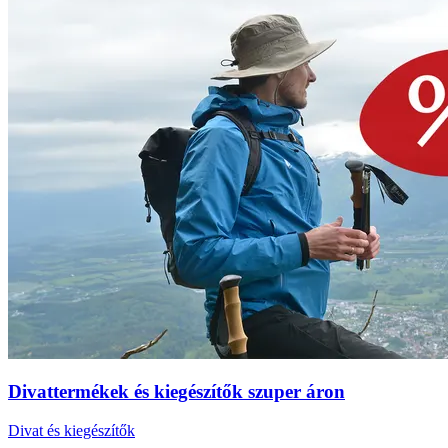
Divattermékek és kiegészítők szuper áron
Divat és kiegészítők