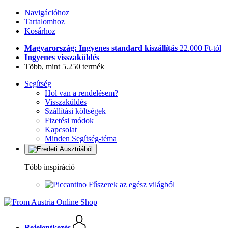
Navigációhoz
Tartalomhoz
Kosárhoz
Magyarország: Ingyenes standard kiszállítás
22.000 Ft-tól
Ingyenes visszaküldés
Több, mint 5.250 termék
Segítség
Hol van a rendelésem?
Visszaküldés
Szállítási költségek
Fizetési módok
Kapcsolat
Minden Segítség-téma
Több inspiráció
Fűszerek az egész világból
Bejelentkezés