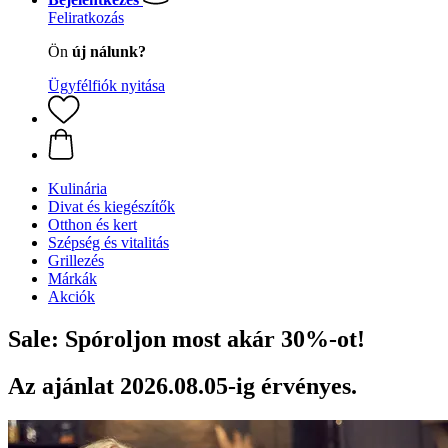
Feliratkozás
Ön
új nálunk?
Ügyfélfiók nyitása
Kulinária
Divat és kiegészítők
Otthon és kert
Szépség és vitalitás
Grillezés
Márkák
Akciók
Sale: Spóroljon most akár 30%-ot!
Az ajánlat 2026.08.05-ig érvényes.