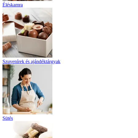
Éléskamra
Szuvenírek és ajándéktárgyak
Sütés