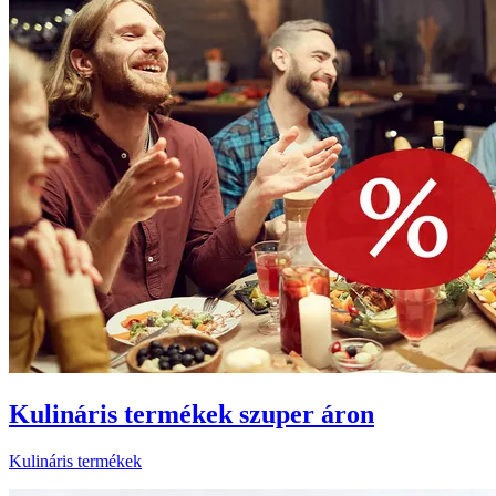
Kulináris termékek szuper áron
Kulináris termékek