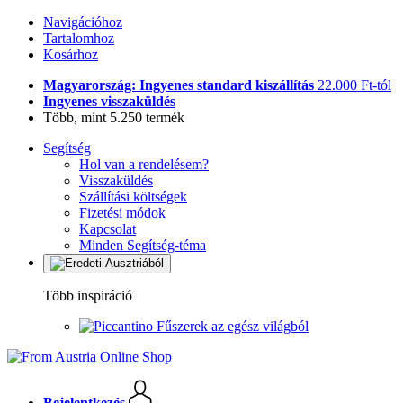
Navigációhoz
Tartalomhoz
Kosárhoz
Magyarország: Ingyenes standard kiszállítás
22.000 Ft-tól
Ingyenes visszaküldés
Több, mint 5.250 termék
Segítség
Hol van a rendelésem?
Visszaküldés
Szállítási költségek
Fizetési módok
Kapcsolat
Minden Segítség-téma
Több inspiráció
Fűszerek az egész világból
Bejelentkezés