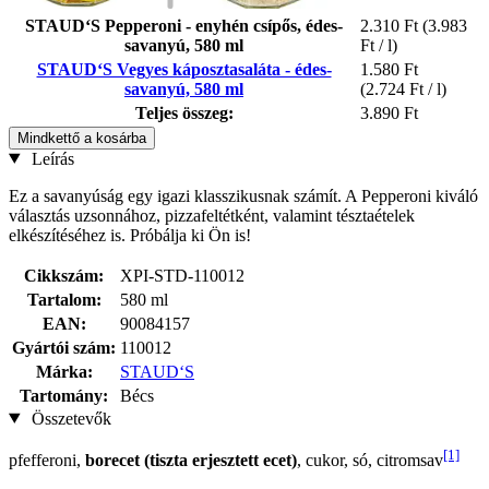
STAUD‘S Pepperoni - enyhén csípős, édes-
2.310 Ft
(3.983
savanyú, 580 ml
Ft / l)
STAUD‘S Vegyes káposztasaláta - édes-
1.580 Ft
savanyú, 580 ml
(2.724 Ft / l)
Teljes összeg:
3.890 Ft
Mindkettő a kosárba
Leírás
Ez a savanyúság egy igazi klasszikusnak számít. A Pepperoni kiváló
választás uzsonnához, pizzafeltétként, valamint tésztaételek
elkészítéséhez is. Próbálja ki Ön is!
Cikkszám:
XPI-STD-110012
Tartalom:
580 ml
EAN:
90084157
Gyártói szám:
110012
Márka:
STAUD‘S
Tartomány:
Bécs
Összetevők
[1]
pfefferoni,
borecet (tiszta erjesztett ecet)
, cukor, só, citromsav