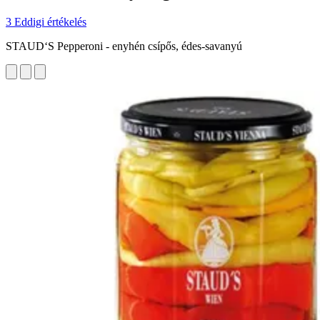
3 Eddigi értékelés
STAUD‘S Pepperoni - enyhén csípős, édes-savanyú