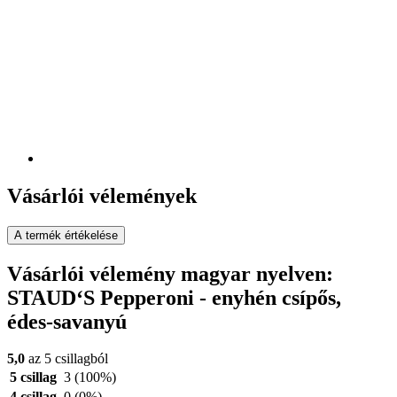
Vásárlói vélemények
A termék értékelése
Vásárlói vélemény magyar nyelven:
STAUD‘S Pepperoni - enyhén csípős,
édes-savanyú
5,0
az 5 csillagból
5 csillag
3
(100%)
4 csillag
0
(0%)