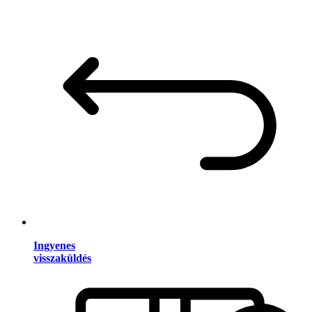
Ingyenes
visszaküldés