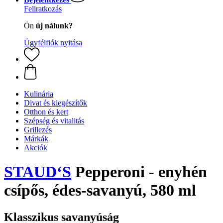
Feliratkozás
Ön
új nálunk?
Ügyfélfiók nyitása
Kulinária
Divat és kiegészítők
Otthon és kert
Szépség és vitalitás
Grillezés
Márkák
Akciók
STAUD‘S
Pepperoni - enyhén
csípős, édes-savanyú, 580 ml
Klasszikus savanyúság