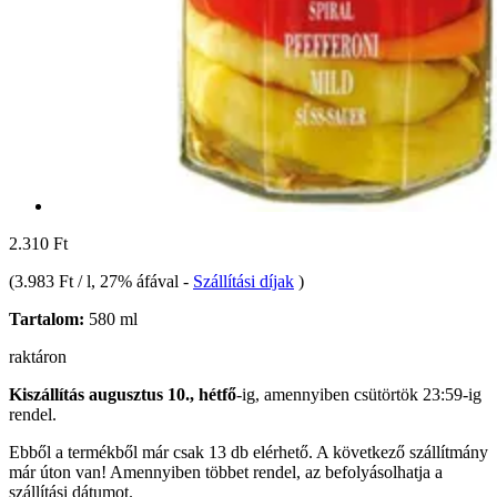
2.310 Ft
(
3.983 Ft / l
, 27% áfával
-
Szállítási díjak
)
Tartalom:
580 ml
raktáron
Kiszállítás augusztus 10., hétfő
-ig, amennyiben
csütörtök 23:59-ig
rendel.
Ebből a termékből már csak 13 db elérhető. A következő szállítmány
már úton van! Amennyiben többet rendel, az befolyásolhatja a
szállítási dátumot.