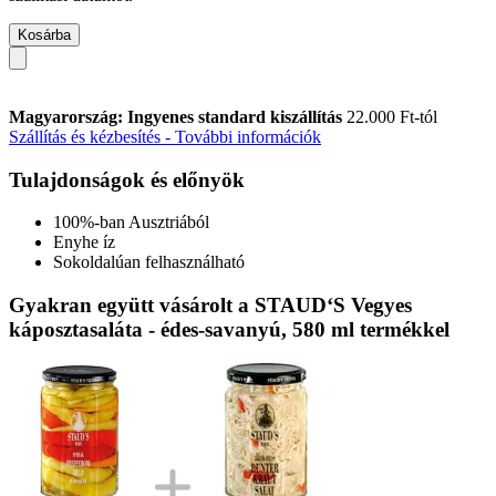
Kosárba
Magyarország: Ingyenes standard kiszállítás
22.000 Ft-tól
Szállítás és kézbesítés - További információk
Tulajdonságok és előnyök
100%-ban Ausztriából
Enyhe íz
Sokoldalúan felhasználható
Gyakran együtt vásárolt a STAUD‘S Vegyes
káposztasaláta - édes-savanyú, 580 ml termékkel