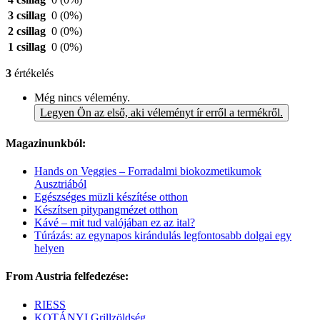
3 csillag
0
(0%)
2 csillag
0
(0%)
1 csillag
0
(0%)
3
értékelés
Még nincs vélemény.
Legyen Ön az első, aki véleményt ír erről a termékről.
Magazinunkból:
Hands on Veggies – Forradalmi biokozmetikumok
Ausztriából
Egészséges müzli készítése otthon
Készítsen pitypangmézet otthon
Kávé – mit tud valójában ez az ital?
Túrázás: az egynapos kirándulás legfontosabb dolgai egy
helyen
From Austria felfedezése:
RIESS
KOTÁNYI Grillzöldség