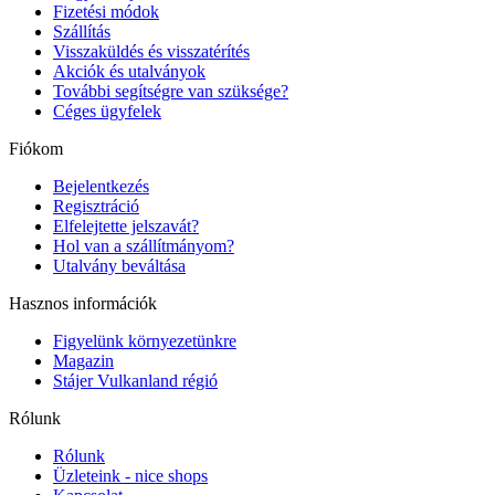
Fizetési módok
Szállítás
Visszaküldés és visszatérítés
Akciók és utalványok
További segítségre van szüksége?
Céges ügyfelek
Fiókom
Bejelentkezés
Regisztráció
Elfelejtette jelszavát?
Hol van a szállítmányom?
Utalvány beváltása
Hasznos információk
Figyelünk környezetünkre
Magazin
Stájer Vulkanland régió
Rólunk
Rólunk
Üzleteink - nice shops