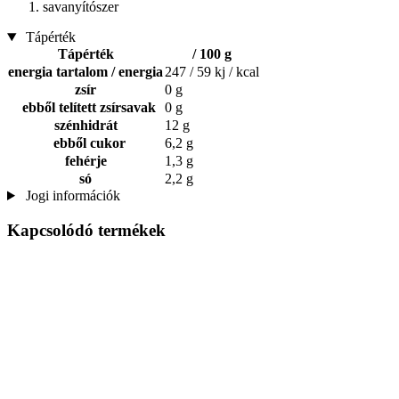
savanyítószer
Tápérték
Tápérték
/ 100 g
energia tartalom / energia
247 / 59 kj / kcal
zsír
0 g
ebből telített zsírsavak
0 g
szénhidrát
12 g
ebből cukor
6,2 g
fehérje
1,3 g
só
2,2 g
Jogi információk
Kapcsolódó termékek