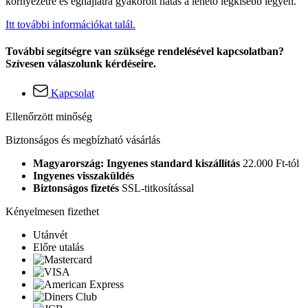
környezetre és éghajlatra gyakorolt hatás a lehető legkisebb legyen.
Itt további információkat talál.
További segítségre van szüksége rendelésével kapcsolatban?
Szívesen válaszolunk kérdéseire.
Kapcsolat
Ellenőrzött minőség
Biztonságos és megbízható vásárlás
Magyarország: Ingyenes standard kiszállítás
22.000 Ft-tól
Ingyenes visszaküldés
Biztonságos fizetés
SSL-titkosítással
Kényelmesen fizethet
Utánvét
Előre utalás