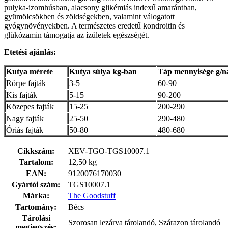
pulyka-izomhúsban, alacsony glikémiás indexű amarántban,
gyümölcsökben és zöldségekben, valamint válogatott
gyógynövényekben. A természetes eredetű kondroitin és
glükózamin támogatja az ízületek egészségét.
Etetési ajánlás:
Kutya mérete
Kutya súlya kg-ban
Táp mennyisége g/n
Rörpe fajták
3-5
60-90
Kis fajták
5-15
90-200
Közepes fajták
15-25
200-290
Nagy fajták
25-50
290-480
Óriás fajták
50-80
480-680
Cikkszám:
XEV-TGO-TGS10007.1
Tartalom:
12,50 kg
EAN:
9120076170030
Gyártói szám:
TGS10007.1
Márka:
The Goodstuff
Tartomány:
Bécs
Tárolási
Szorosan lezárva tárolandó, Szárazon tárolandó
megjegyzés: