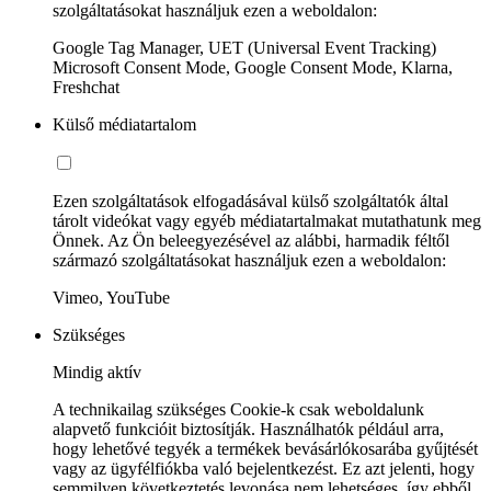
szolgáltatásokat használjuk ezen a weboldalon:
Google Tag Manager, UET (Universal Event Tracking)
Microsoft Consent Mode, Google Consent Mode, Klarna,
Freshchat
Külső médiatartalom
Ezen szolgáltatások elfogadásával külső szolgáltatók által
tárolt videókat vagy egyéb médiatartalmakat mutathatunk meg
Önnek. Az Ön beleegyezésével az alábbi, harmadik féltől
származó szolgáltatásokat használjuk ezen a weboldalon:
Vimeo, YouTube
Szükséges
Mindig aktív
A technikailag szükséges Cookie-k csak weboldalunk
alapvető funkcióit biztosítják. Használhatók például arra,
hogy lehetővé tegyék a termékek bevásárlókosarába gyűjtését
vagy az ügyfélfiókba való bejelentkezést. Ez azt jelenti, hogy
semmilyen következtetés levonása nem lehetséges, így ebből