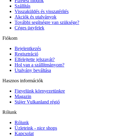
Fizetési módok
Szállítás
Visszaküldés és visszatérítés
Akciók és utalványok
További segítségre van szüksége?
Céges ügyfelek
Fiókom
Bejelentkezés
Regisztráció
Elfelejtette jelszavát?
Hol van a szállítmányom?
Utalvány beváltása
Hasznos információk
Figyelünk környezetünkre
Magazin
Stájer Vulkanland régió
Rólunk
Rólunk
Üzleteink - nice shops
Kapcsolat