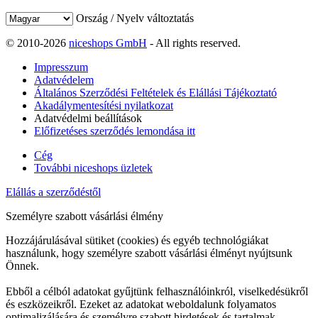
Ország / Nyelv változtatás
© 2010-2026
niceshops GmbH
- All rights reserved.
Impresszum
Adatvédelem
Általános Szerződési Feltételek és Elállási Tájékoztató
Akadálymentesítési nyilatkozat
Adatvédelmi beállítások
Előfizetéses szerződés lemondása itt
Cég
További niceshops üzletek
Elállás a szerződéstől
Személyre szabott vásárlási élmény
Hozzájárulásával sütiket (cookies) és egyéb technológiákat
használunk, hogy személyre szabott vásárlási élményt nyújtsunk
Önnek.
Ebből a célból adatokat gyűjtünk felhasználóinkról, viselkedésükről
és eszközeikről. Ezeket az adatokat weboldalunk folyamatos
optimalizálására és személyre szabott hirdetések és tartalmak