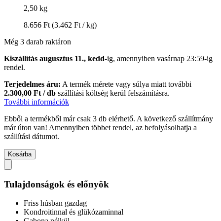
2,50 kg
8.656 Ft
(3.462 Ft / kg)
Még 3 darab raktáron
Kiszállítás augusztus 11., kedd
-ig, amennyiben
vasárnap 23:59-ig
rendel.
Terjedelmes áru:
A termék mérete vagy súlya miatt további
2.300,00 Ft / db
szállítási költség kerül felszámításra.
További információk
Ebből a termékből már csak 3 db elérhető. A következő szállítmány
már úton van! Amennyiben többet rendel, az befolyásolhatja a
szállítási dátumot.
Kosárba
Tulajdonságok és előnyök
Friss húsban gazdag
Kondroitinnal és glükózaminnal
Gabona nélkül