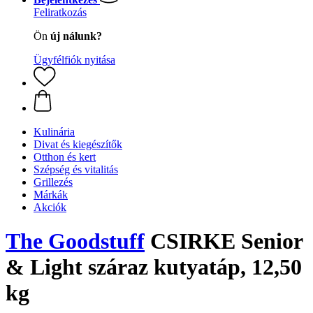
Feliratkozás
Ön
új nálunk?
Ügyfélfiók nyitása
Kulinária
Divat és kiegészítők
Otthon és kert
Szépség és vitalitás
Grillezés
Márkák
Akciók
The Goodstuff
CSIRKE Senior
& Light száraz kutyatáp, 12,50
kg