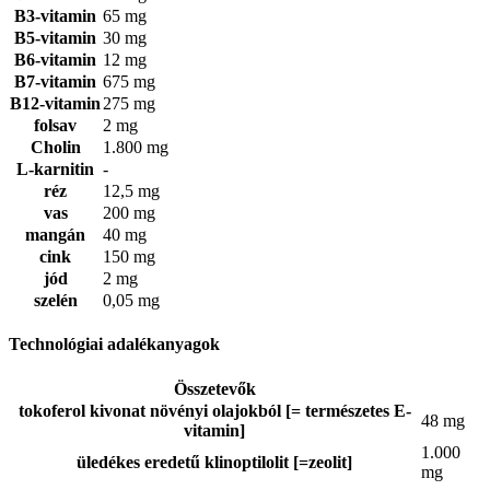
B3-vitamin
65 mg
B5-vitamin
30 mg
B6-vitamin
12 mg
B7-vitamin
675 mg
B12-vitamin
275 mg
folsav
2 mg
Cholin
1.800 mg
L-karnitin
-
réz
12,5 mg
vas
200 mg
mangán
40 mg
cink
150 mg
jód
2 mg
szelén
0,05 mg
Technológiai adalékanyagok
Összetevők
tokoferol kivonat növényi olajokból [= természetes E-
48 mg
vitamin]
1.000
üledékes eredetű klinoptilolit [=zeolit]
mg