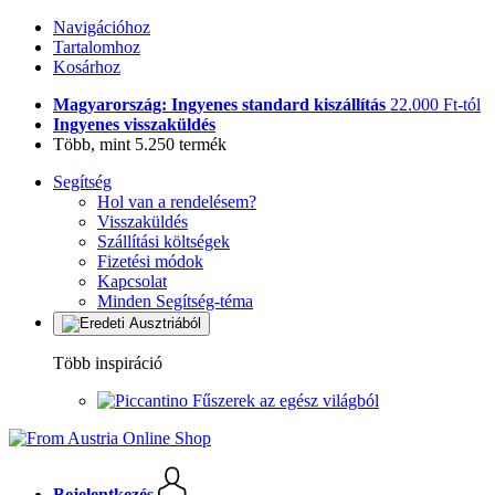
Navigációhoz
Tartalomhoz
Kosárhoz
Magyarország: Ingyenes standard kiszállítás
22.000 Ft-tól
Ingyenes visszaküldés
Több, mint 5.250 termék
Segítség
Hol van a rendelésem?
Visszaküldés
Szállítási költségek
Fizetési módok
Kapcsolat
Minden Segítség-téma
Több inspiráció
Fűszerek az egész világból
Bejelentkezés