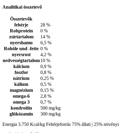
Analitikai összetevő
Összetevők
fehérje
28 %
Rohprotein
0 %
zsírtartalom
14 %
nyershamu
6,5 %
Rohöle und -fette
0 %
nyersrost
4,2 %
nedvességtartalom
10 %
kálcium
0,9 %
foszfor
0,8 %
nátrium
0,25 %
kálium
0,5 %
magnézium
0,15 %
omega-6
2,8 %
omega 3
0,7 %
kondroitin
500 mg/kg
glükózamin
300 mg/kg
Energia 3.750 Kcal/kg Fehérjeforrás 75% állati | 25% növényi