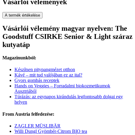
Vásárlói vélemények
A termék értékelése
Vásárlói vélemény magyar nyelven: The
Goodstuff CSIRKE Senior & Light száraz
kutyatáp
Magazinunkból:
Készítsen pitypangmézet otthon
Kávé – mit tud valójában ez az ital?
Gyors gombás receptek
Hands on Veggies – Forradalmi biokozmetikumok
Ausztriából
Túrázás: az egynapos kirándulás legfontosabb dolgai egy
helyen
From Austria felfedezése:
ZAGLER MÜSLIBÄR
Willi Dungl Gyömbér-Citrom BIO tea