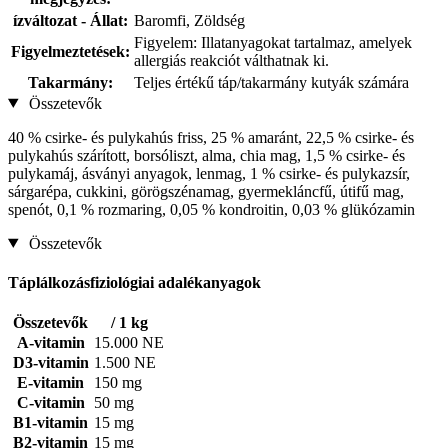
ízváltozat - Állat:
Baromfi, Zöldség
Figyelem: Illatanyagokat tartalmaz, amelyek
Figyelmeztetések:
allergiás reakciót válthatnak ki.
Takarmány:
Teljes értékű táp/takarmány kutyák számára
Összetevők
40 % csirke- és pulykahús friss, 25 % amaránt, 22,5 % csirke- és
pulykahús szárított, borsóliszt, alma, chia mag, 1,5 % csirke- és
pulykamáj, ásványi anyagok, lenmag, 1 % csirke- és pulykazsír,
sárgarépa, cukkini, görögszénamag, gyermekláncfű, útifű mag,
spenót, 0,1 % rozmaring, 0,05 % kondroitin, 0,03 % glükózamin
Összetevők
Táplálkozásfiziológiai adalékanyagok
Összetevők
/ 1 kg
A-vitamin
15.000 NE
D3-vitamin
1.500 NE
E-vitamin
150 mg
C-vitamin
50 mg
B1-vitamin
15 mg
B2-vitamin
15 mg