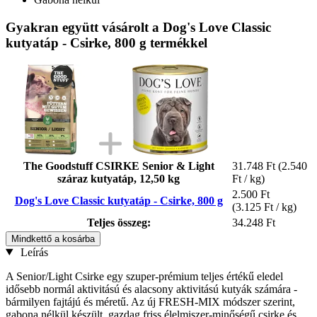
Gyakran együtt vásárolt a Dog's Love Classic
kutyatáp - Csirke, 800 g termékkel
The Goodstuff CSIRKE Senior & Light
31.748 Ft
(2.540
száraz kutyatáp, 12,50 kg
Ft / kg)
2.500 Ft
Dog's Love Classic kutyatáp - Csirke, 800 g
(3.125 Ft / kg)
Teljes összeg:
34.248 Ft
Mindkettő a kosárba
Leírás
A Senior/Light Csirke egy szuper-prémium teljes értékű eledel
idősebb normál aktivitású és alacsony aktivitású kutyák számára -
bármilyen fajtájú és méretű. Az új FRESH-MIX módszer szerint,
gabona nélkül készült, gazdag friss élelmiszer-minőségű csirke és