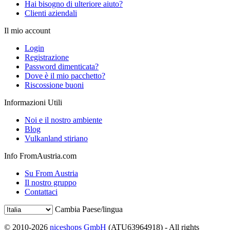
Hai bisogno di ulteriore aiuto?
Clienti aziendali
Il mio account
Login
Registrazione
Password dimenticata?
Dove è il mio pacchetto?
Riscossione buoni
Informazioni Utili
Noi e il nostro ambiente
Blog
Vulkanland stiriano
Info FromAustria.com
Su From Austria
Il nostro gruppo
Contattaci
Cambia Paese/lingua
© 2010-2026
niceshops GmbH
(ATU63964918) - All rights