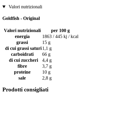
Valori nutrizionali
Goldfish - Original
Valori nutrizionali
per 100 g
energia
1863 / 445 kj / kcal
grassi
15 g
di cui grassi saturi
1,1 g
carboidrati
66 g
di cui zuccheri
4,4 g
fibre
3,7 g
proteine
10 g
sale
2,8 g
Prodotti consigliati