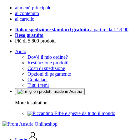
al menù principale
al contenuto
al carrello
Italia: spedizione standard gratuita
a partire da € 59,90
Reso gratuito
Più di 5.800 prodotti
Aiuto
Dov'è il mio ordine?
Restituzione prodotti
Costi di spedizione
Opzioni di pagamento
Contattaci
Tutti i temi
More inspiration
Erbe e spezie da tutto il mondo
Login