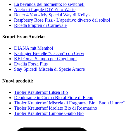
La bevanda del momento: lo switchel!
Aceto di fragole DIY Zero Waste
Better 4 You - My Special Way di Kelly's
Raspberry Rose Fizz - L'aperitivo diverso dal solito!
Ricetta krapfen di Carnevale
Scopri From Austria:
DIANA mit Menthol
Karlinger Bretelle "Caccia" con Cervi
KELOmat Stampo per Gugelhupf
Ewalia Forza Plus
Stay Spiced! Miscela di Spezie Amore
Nuovi prodotti:
Tiroler Kräuterhof Litsea Bio
Deodorante in Crema Bio al Fiore di Fieno
Tiroler Kräuterhof Miscela di Fragranze Bio "Buon Umore"
Tiroler Kräuterhof Idrolato Bio di Rosmarino
Tiroler Kräuterhof Limone Giallo Bio