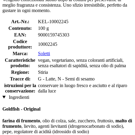
meglio fragranza e consistenza. Uno sfizio irresistibile, perfetto da
gustare in ogni momento.
Art.-Nr.:
KEL-10002245
Contenuto:
100 g
EAN:
9000159745303
Codice
10002245
produttore:
Marca:
Soletti
Caratteristiche
vegan, vegetariano, senza coloranti artificiali,
prodotto:
senza esaltatori di sapidità, senza olio di palma
Regione:
Stiria
Tracce di:
G - Latte, N - Semi di sesamo
istruzioni per la
conservare in luogo fresco e asciutto e al riparo
conservazione:
dalla luce
Ingredienti
Goldfish - Original
farina di frumento
, olio di colza, sale, zucchero, fruttosio,
malto di
frumento
, lievito, agenti lievitanti (idrogenocarbonato di sodio),
pepe, regolatore di acidità (idrossido di sodio)