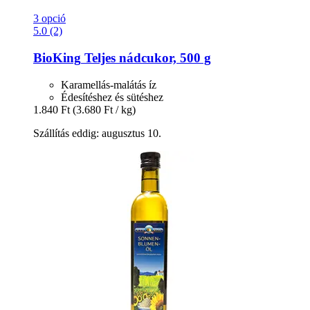
3 opció
5.0 (2)
BioKing
Teljes nádcukor, 500 g
Karamellás-malátás íz
Édesítéshez és sütéshez
1.840 Ft
(3.680 Ft / kg)
Szállítás eddig: augusztus 10.