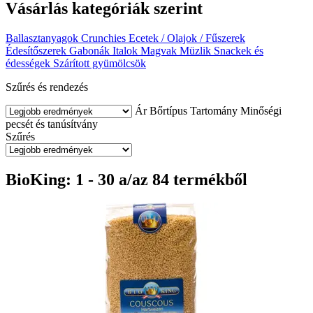
Vásárlás kategóriák szerint
Ballasztanyagok
Crunchies
Ecetek / Olajok / Fűszerek
Édesítőszerek
Gabonák
Italok
Magvak
Müzlik
Snackek és
édességek
Szárított gyümölcsök
Szűrés és rendezés
Ár
Bőrtípus
Tartomány
Minőségi
pecsét és tanúsítvány
Szűrés
BioKing: 1 - 30 a/az 84 termékből