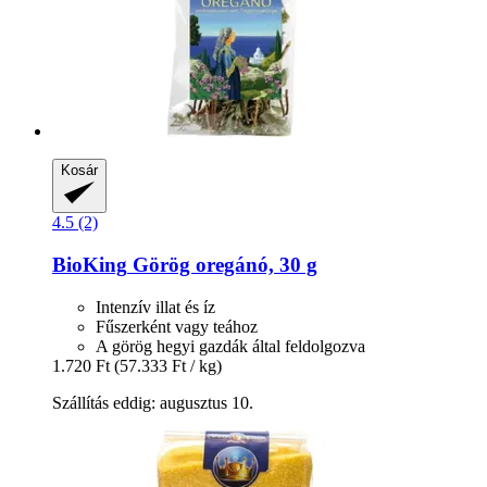
Kosár
4.5 (2)
BioKing
Görög oregánó, 30 g
Intenzív illat és íz
Fűszerként vagy teához
A görög hegyi gazdák által feldolgozva
1.720 Ft
(57.333 Ft / kg)
Szállítás eddig: augusztus 10.