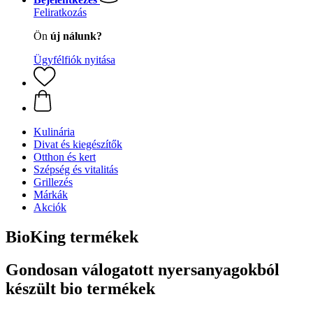
Feliratkozás
Ön
új nálunk?
Ügyfélfiók nyitása
Kulinária
Divat és kiegészítők
Otthon és kert
Szépség és vitalitás
Grillezés
Márkák
Akciók
BioKing termékek
Gondosan válogatott nyersanyagokból
készült bio termékek