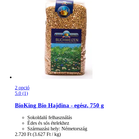
2 opció
5.0 (1)
BioKing
Bio Hajdina -​ egész, 750 g
Sokoldalú felhasználás
Édes és sós ételekhez
Származási hely: Németország
2.720 Ft
(3.627 Ft / kg)