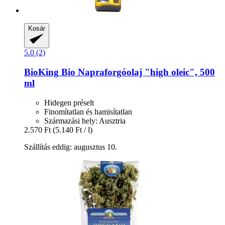
Kosár
5.0 (2)
BioKing
Bio Napraforgóolaj "high oleic", 500
ml
Hidegen préselt
Finomítatlan és hamisítatlan
Származási hely: Ausztria
2.570 Ft
(5.140 Ft / l)
Szállítás eddig: augusztus 10.