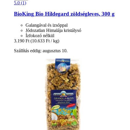
5.0 (1)
BioKing
Bio Hildegard zöldségleves, 300 g
Galangával és izsóppal
Jódozatlan Himalája kristálysó
Ízfokozó nélkül
3.190 Ft
(10.633 Ft / kg)
Szállítás eddig: augusztus 10.