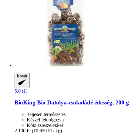
Kosár
5.0 (1)
BioKing
Bio Datolya-​csokoládé édesség, 200 g
Teljesen természetes
Kézzel feldolgozva
Kókuszreszelékkel
2.130 Ft
(10.650 Ft / kg)