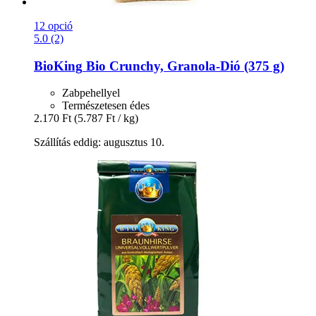
12 opció
5.0 (2)
BioKing
Bio Crunchy, Granola-​Dió (375 g)
Zabpehellyel
Természetesen édes
2.170 Ft
(5.787 Ft / kg)
Szállítás eddig: augusztus 10.