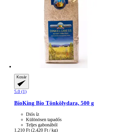
Kosár
5.0 (1)
BioKing
Bio Tönkölydara, 500 g
Diós íz
Különösen tapadós
Teljes gabonából
1.210 Ft
(2.420 Ft / kg)