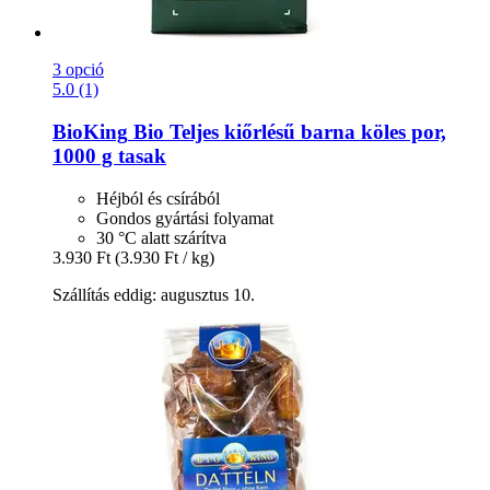
3 opció
5.0 (1)
BioKing
Bio Teljes kiőrlésű barna köles por,
1000 g tasak
Héjból és csírából
Gondos gyártási folyamat
30 °C alatt szárítva
3.930 Ft
(3.930 Ft / kg)
Szállítás eddig: augusztus 10.