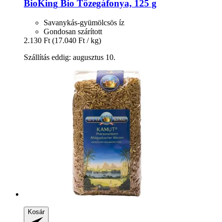
BioKing
Bio Tőzegáfonya, 125 g
Savanykás-gyümölcsös íz
Gondosan szárított
2.130 Ft
(17.040 Ft / kg)
Szállítás eddig: augusztus 10.
Kosár