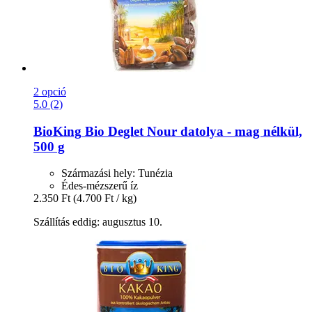
2 opció
5.0 (2)
BioKing
Bio Deglet Nour datolya -​ mag nélkül,
500 g
Származási hely: Tunézia
Édes-mézszerű íz
2.350 Ft
(4.700 Ft / kg)
Szállítás eddig: augusztus 10.