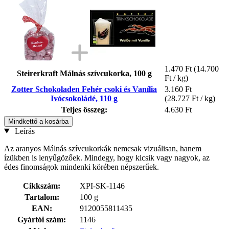
1.470 Ft
(14.700
Steirerkraft Málnás szívcukorka, 100 g
Ft / kg)
Zotter Schokoladen Fehér csoki és Vanília
3.160 Ft
Ivócsokoládé, 110 g
(28.727 Ft / kg)
Teljes összeg:
4.630 Ft
Mindkettő a kosárba
Leírás
Az aranyos Málnás szívcukorkák nemcsak vizuálisan, hanem
ízükben is lenyűgözőek. Mindegy, hogy kicsik vagy nagyok, az
édes finomságok mindenki körében népszerűek.
Cikkszám:
XPI-SK-1146
Tartalom:
100 g
EAN:
9120055811435
Gyártói szám:
1146