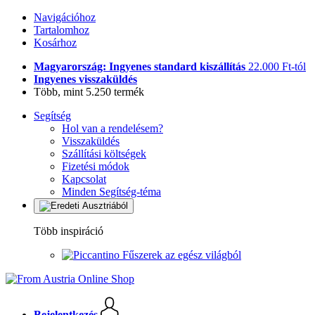
Navigációhoz
Tartalomhoz
Kosárhoz
Magyarország: Ingyenes standard kiszállítás
22.000 Ft-tól
Ingyenes visszaküldés
Több, mint 5.250 termék
Segítség
Hol van a rendelésem?
Visszaküldés
Szállítási költségek
Fizetési módok
Kapcsolat
Minden Segítség-téma
Több inspiráció
Fűszerek az egész világból
Bejelentkezés