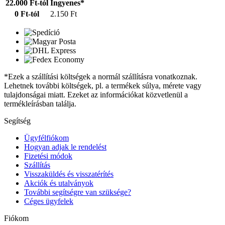
22.000 Ft-tól
Ingyenes*
0 Ft-tól
2.150 Ft
*Ezek a szállítási költségek a normál szállításra vonatkoznak.
Lehetnek további költségek, pl. a termékek súlya, mérete vagy
tulajdonságai miatt. Ezeket az információkat közvetlenül a
termékleírásban találja.
Segítség
Ügyfélfiókom
Hogyan adjak le rendelést
Fizetési módok
Szállítás
Visszaküldés és visszatérítés
Akciók és utalványok
További segítségre van szüksége?
Céges ügyfelek
Fiókom