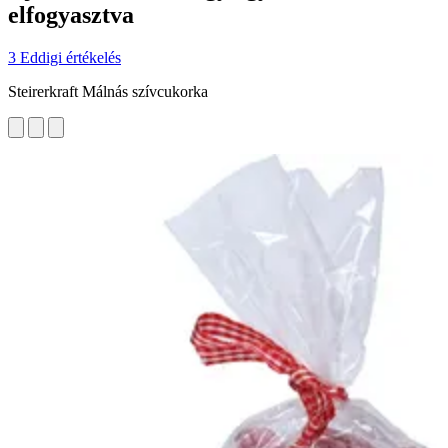
elfogyasztva
3 Eddigi értékelés
Steirerkraft Málnás szívcukorka