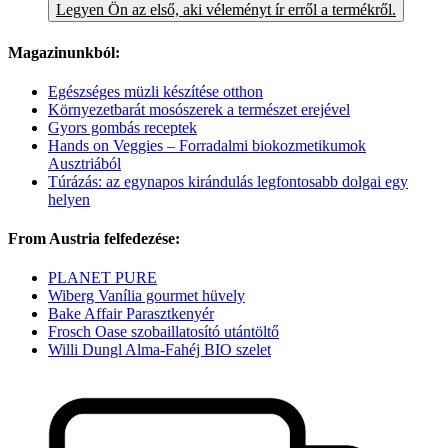
Legyen Ön az első, aki véleményt ír erről a termékről.
Magazinunkból:
Egészséges müzli készítése otthon
Környezetbarát mosószerek a természet erejével
Gyors gombás receptek
Hands on Veggies – Forradalmi biokozmetikumok
Ausztriából
Túrázás: az egynapos kirándulás legfontosabb dolgai egy
helyen
From Austria felfedezése:
PLANET PURE
Wiberg Vanília gourmet hüvely
Bake Affair Parasztkenyér
Frosch Oase szobaillatosító utántöltő
Willi Dungl Alma-Fahéj BIO szelet