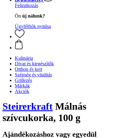
Feliratkozás
Ön
új nálunk?
Ügyfélfiók nyitása
Kulinária
Divat és kiegészítők
Otthon és kert
Szépség és vitalitás
Grillezés
Márkák
Akciók
Steirerkraft
Málnás
szívcukorka, 100 g
Ajándékozáshoz vagy egyedül