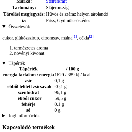
Márka:
Steirerkraft
Tartomány:
Stájerország
Tárolási megjegyzés:
Hűvös és száraz helyen tárolandó
íz:
Friss, Gyümölcsös-édes
Összetevők
[1]
[2]
cukor, glükózszirup, citromsav, málna
, cékla
természetes aroma
növényi kivonat
Tápérték
Tápérték
/ 100 g
energia tartalom / energia
1629 / 389 kj / kcal
zsír
0,1 g
ebből telített zsírsavak
<0,1 g
szénhidrát
96,1 g
ebből cukor
59,5 g
fehérje
0,1 g
só
0 g
Jogi információk
Kapcsolódó termékek