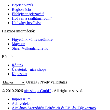
Bejelentkezés
Regisztráció
Elfelejtette jelszavát?
Hol van a szállítmányom?
Utalvány beváltása
Hasznos információk
Figyelünk környezetünkre
Magazin
Stájer Vulkanland régió
Rólunk
Rólunk
Üzleteink - nice shops
Kapcsolat
Ország / Nyelv változtatás
© 2010-2026
niceshops GmbH
- All rights reserved.
Impresszum
Adatvédelem
Általános Szerződési Feltételek és Elállási Tájékoztató