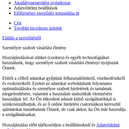
Akadálymentesítési nyilatkozat
Adatvédelmi beállítások
Előfizetéses szerződés lemondása itt
Cég
További niceshops üzletek
Elállás a szerződéstől
Személyre szabott vásárlási élmény
Hozzájárulásával sütiket (cookies) és egyéb technológiákat
használunk, hogy személyre szabott vásárlási élményt nyújtsunk
Önnek.
Ebből a célból adatokat gyűjtünk felhasználóinkról, viselkedésükről
és eszközeikről. Ezeket az adatokat weboldalunk folyamatos
optimalizálására és személyre szabott hirdetések és tartalmak
megjelenítésére, valamint a használati statisztikák elemzésére
használjuk fel. Az Ön titkosított adatait külső szolgáltatókkal is
szinkronizálhatjuk, és az ő online hirdetési csatornáikon keresztül
ajánlatokat mutathatunk Önnek, de csak akkor, ha Ön már használja
a szolgáltatásaikat.
Hozzájárulása előtt tájékozódjon a beállításoknál és
Adatvédelmi