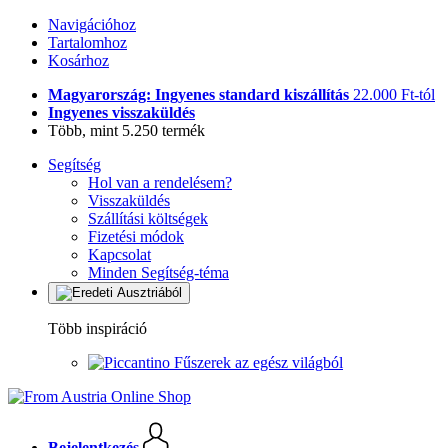
Navigációhoz
Tartalomhoz
Kosárhoz
Magyarország: Ingyenes standard kiszállítás
22.000 Ft-tól
Ingyenes visszaküldés
Több, mint 5.250 termék
Segítség
Hol van a rendelésem?
Visszaküldés
Szállítási költségek
Fizetési módok
Kapcsolat
Minden Segítség-téma
Több inspiráció
Fűszerek az egész világból
Bejelentkezés