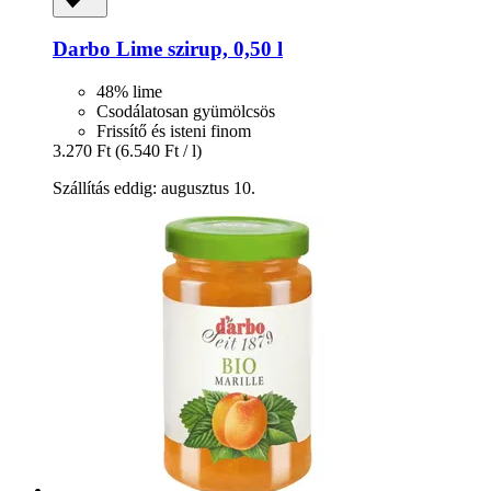
Darbo
Lime szirup, 0,50 l
48% lime
Csodálatosan gyümölcsös
Frissítő és isteni finom
3.270 Ft
(6.540 Ft / l)
Szállítás eddig: augusztus 10.