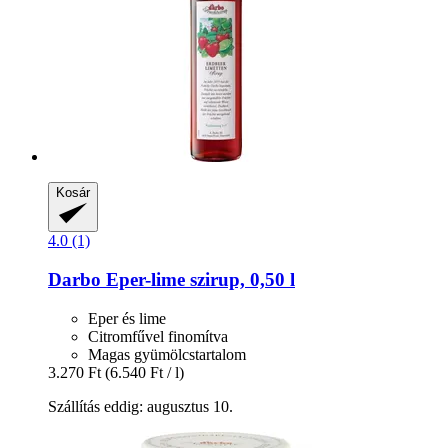
Kosár
4.0 (1)
Darbo
Eper-​lime szirup, 0,50 l
Eper és lime
Citromfűvel finomítva
Magas gyümölcstartalom
3.270 Ft
(6.540 Ft / l)
Szállítás eddig: augusztus 10.