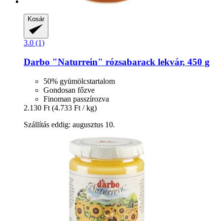
Kosár
3.0 (1)
Darbo
"Naturrein" rózsabarack lekvár, 450 g
50% gyümölcstartalom
Gondosan főzve
Finoman passzírozva
2.130 Ft
(4.733 Ft / kg)
Szállítás eddig: augusztus 10.