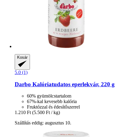
Kosár
5.0 (1)
Darbo
Kalóriatudatos eperlekvár, 220 g
60% gyümölcstartalom
67%-kal kevesebb kalória
Fruktózzal és édesítőszerrel
1.210 Ft
(5.500 Ft / kg)
Szállítás eddig: augusztus 10.