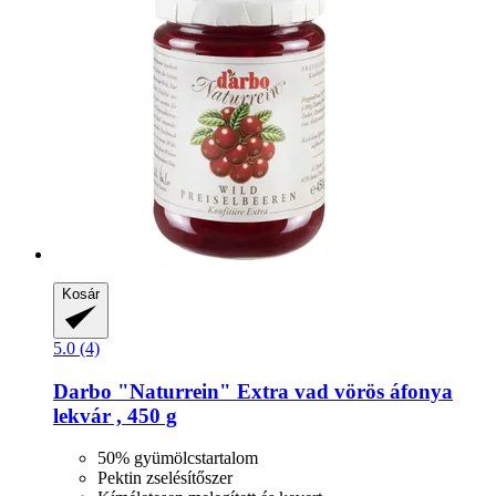
Kosár
5.0 (4)
Darbo
"Naturrein" Extra vad vörös áfonya
lekvár , 450 g
50% gyümölcstartalom
Pektin zselésítőszer