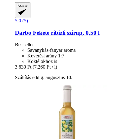
Kosár
5.0 (5)
Darbo
Fekete ribizli szirup, 0,50 l
Bestseller
Savanykás-fanyar aroma
Keverési arány 1:7
Koktélokhoz is
3.630 Ft
(7.260 Ft / l)
Szállítás eddig: augusztus 10.