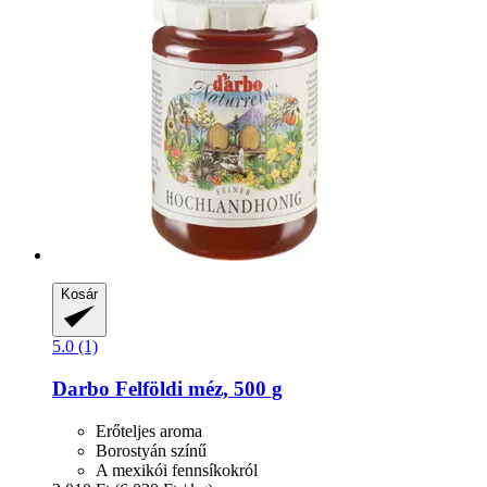
Kosár
5.0 (1)
Darbo
Felföldi méz, 500 g
Erőteljes aroma
Borostyán színű
A mexikói fennsíkokról