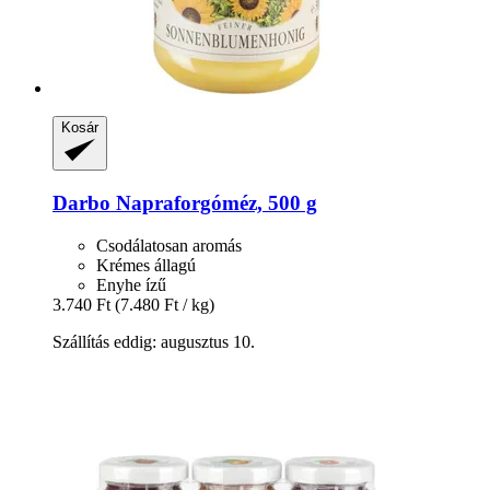
Kosár
Darbo
Napraforgóméz, 500 g
Csodálatosan aromás
Krémes állagú
Enyhe ízű
3.740 Ft
(7.480 Ft / kg)
Szállítás eddig: augusztus 10.