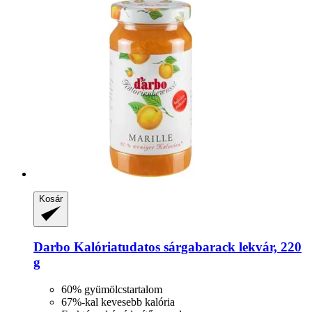
Kosár
Darbo
Kalóriatudatos sárgabarack lekvár, 220
g
60% gyümölcstartalom
67%-kal kevesebb kalória