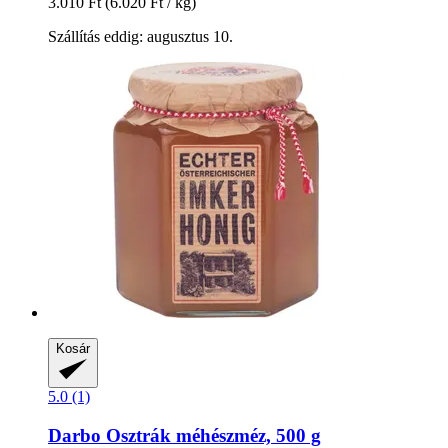
3.010 Ft
(6.020 Ft / kg)
Szállítás eddig: augusztus 10.
Kosár
5.0 (1)
Darbo
Osztrák méhészméz, 500 g