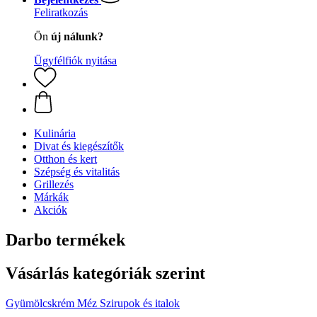
Feliratkozás
Ön
új nálunk?
Ügyfélfiók nyitása
Kulinária
Divat és kiegészítők
Otthon és kert
Szépség és vitalitás
Grillezés
Márkák
Akciók
Darbo termékek
Vásárlás kategóriák szerint
Gyümölcskrém
Méz
Szirupok és italok