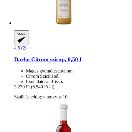
Kosár
4.5 (2)
Darbo
Citrom szirup, 0,50 l
Magas gyümölcstartalom
Citrom Szicíliából
Csodálatosan friss íz
3.270 Ft
(6.540 Ft / l)
Szállítás eddig: augusztus 10.