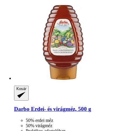
Kosár
Darbo
Erdei-​ és virágméz, 500 g
50% erdei méz
50% virágméz
Praktikus adagolóban