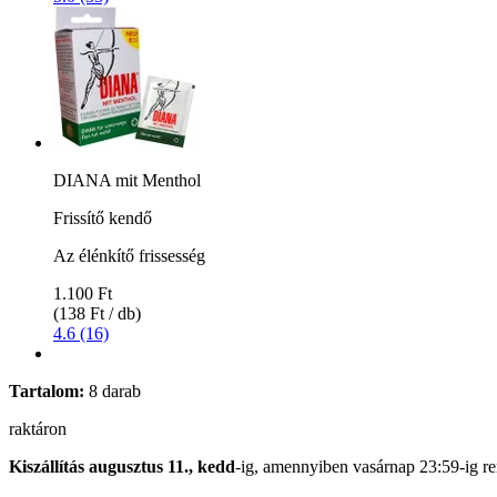
DIANA mit Menthol
Frissítő kendő
Az élénkítő frissesség
1.100 Ft
(138 Ft / db)
4.6 (16)
Tartalom:
8 darab
raktáron
Kiszállítás augusztus 11., kedd
-ig, amennyiben
vasárnap 23:59-ig
re