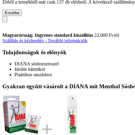
Ebből a termékből már csak 137 db elérhető. A következő szállítmány 
Kosárba
Magyarország: Ingyenes standard kiszállítás
22.000 Ft-tól
Szállítás és kézbesítés - További információk
Tulajdonságok és előnyök
DIANA sósborszesszel
Ideális bármikor
Praktikus utazáshoz
Gyakran együtt vásárolt a DIANA mit Menthol Sósbo