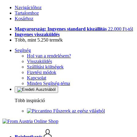
Navigációhoz
Tartalomhoz
Kosárhoz
Magyarország: Ingyenes standard kiszállítás
22.000 Ft-tól
Ingyenes visszaküldés
Több, mint 5.250 termék
Segítség
Hol van a rendelésem?
Visszaküldés
Szállítási költségek
Fizetési módok
Kapcsolat
Minden Segítség-téma
Több inspiráció
Fűszerek az egész világból
Bejelentkezés