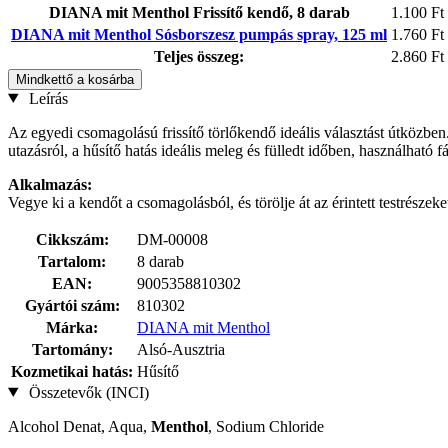
DIANA mit Menthol Frissítő kendő, 8 darab
1.100 Ft
DIANA mit Menthol Sósborszesz pumpás spray, 125 ml
1.760 Ft
Teljes összeg:
2.860 Ft
Mindkettő a kosárba
Leírás
Az egyedi csomagolású frissítő törlőkendő ideális választást útközb
utazásról, a hűsítő hatás ideális meleg és fülledt időben, használható 
Alkalmazás:
Vegye ki a kendőt a csomagolásból, és törölje át az érintett testrészeke
Cikkszám:
DM-00008
Tartalom:
8 darab
EAN:
9005358810302
Gyártói szám:
810302
Márka:
DIANA mit Menthol
Tartomány:
Alsó-Ausztria
Kozmetikai hatás:
Hűsítő
Összetevők (INCI)
Alcohol Denat, Aqua,
Menthol
, Sodium Chloride