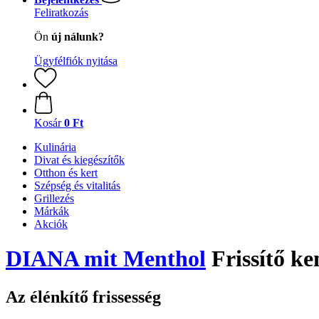
Feliratkozás
Ön
új nálunk?
Ügyfélfiók nyitása
Kosár
0 Ft
Kulinária
Divat és kiegészítők
Otthon és kert
Szépség és vitalitás
Grillezés
Márkák
Akciók
DIANA mit Menthol
Frissítő ke
Az élénkítő frissesség