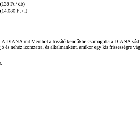
(138 Ft / db)
(14.080 Ft / l)
en. A DIANA mit Menthol a frissítő kendőkbe csomagolta a DIANA sósbo
fájó és nehéz izomzatra, és alkalmanként, amikor egy kis frissességre vá
t.